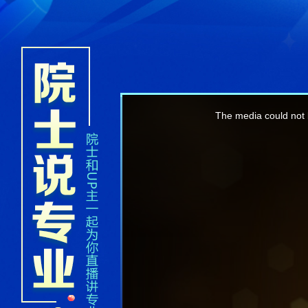
This
is
a
The media could not b
modal
window.