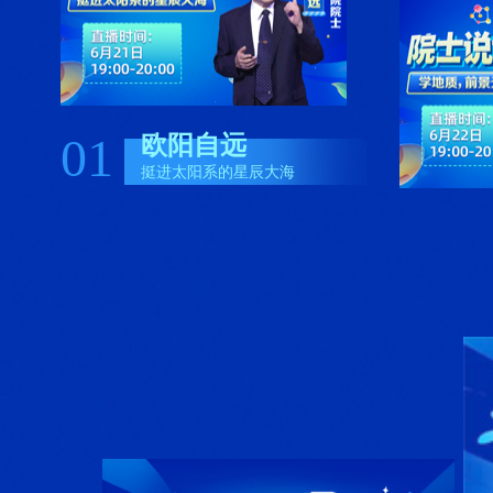
01
欧阳自远
挺进太阳系的星辰大海