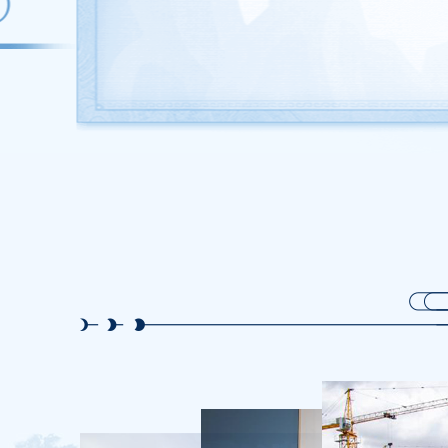
清明时节雨声哗。潮拥渡头沙。翻被梨花冷看，人生苦恋天涯。燕帘莺户，云窗雾阁，酒醒啼鸦。折得一枝杨柳，归来插向谁家。
[宋] 张炎
朝中措·清明时节雨声哗
时霎清明，载花不过西园路。嫩阴绿树。正是春留处。燕子重来，往事东流去。征衫贮。旧寒一缕。泪湿风帘絮。
[宋] 吴文英
点绛唇·时霎清明