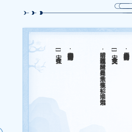
清明时节雨声哗。潮拥渡头沙。翻被梨花冷看，人生苦恋天涯。燕帘莺户，云窗雾阁，酒醒啼鸦。折得一枝杨柳，归来插向谁家。
[宋] 张炎
朝中措·清明时节雨声哗
时霎清明，载花不过西园路。嫩阴绿树。正是春留处。燕子重来，往事东流去。征衫贮。旧寒一缕。泪湿风帘絮。
[宋] 吴文英
点绛唇·时霎清明