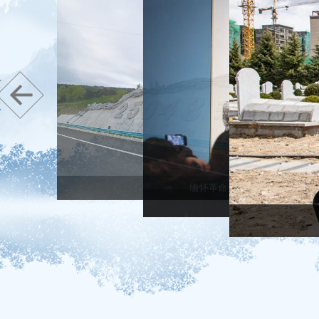
缅怀革命先烈的"红色之路"