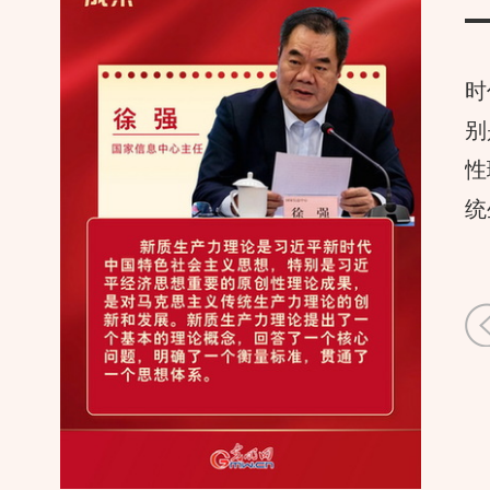
时
别
性
统
“经”