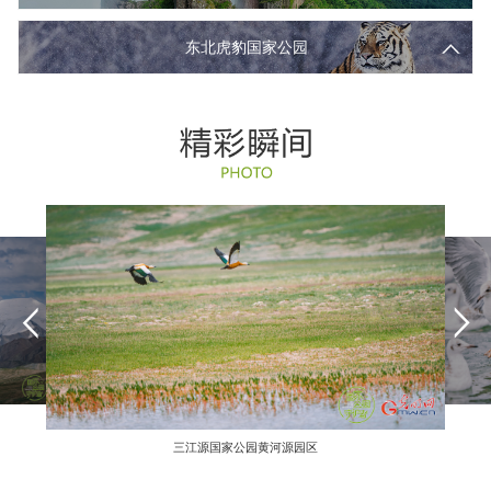
大熊猫的野化放归路
重建大熊猫家园，守护野生大熊猫最后庇护所
东北虎豹国家公园
国家公园的“智慧大脑”
武夷山的自然与文化之诗
科技助力打造智慧雨林
编织雨林新旋律
人与大熊猫的和谐共生之路
野生大熊猫摄影师，镜头之外的故事
如何让人虎和谐共存？国家公园有办法
天平村的生态脱贫路
武夷山：“老”茶乡的“新”茶香
采蘑菇的“神奇物种发现者”
让位自然，雨林新生
守“猿”人
国家公园的自然教育导师
大熊猫科研工作者
保护东北虎种群，让“虎啸山林”成为可能
用法治力量守护虎豹家园的人
九曲溪上的生态守护者
国家公园里的“斜杠”守护者
三江源国家公园黄河源园区
一名退伍军人的雨林情缘
雨林里的“蓝马甲”