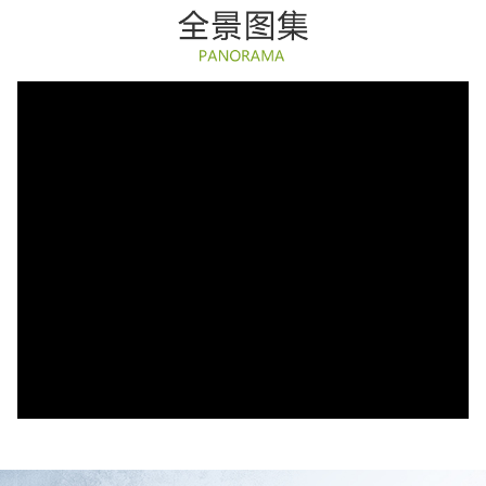
17年林海雪原追虎记
东北虎豹国家公园女子巡护队，展现护虎“她”力量