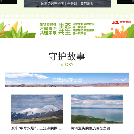
路
国家公园守护者丨全景篇：黄河源头
三江源国家公园
筑牢“中华水塔”，三江源的探索之路
黄河源头的生态修复之路