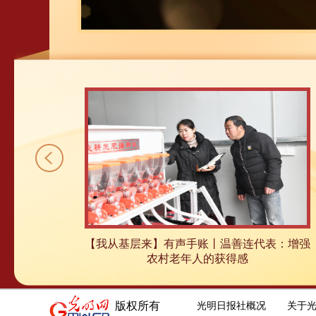
不换代表：加大
【我从基层来】有声手账丨温善连代表：增强
度
农村老年人的获得感
版权所有
光明日报社概况
关于