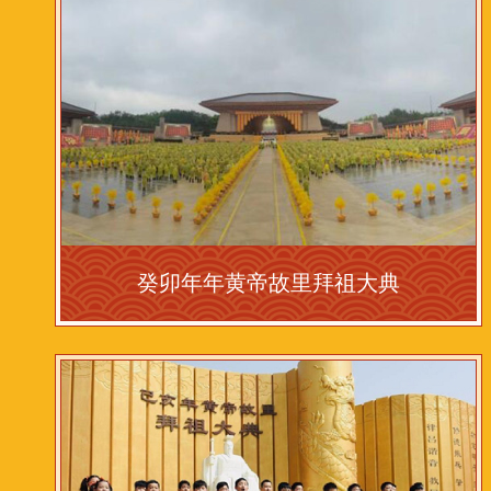
癸卯年年黄帝故里拜祖大典