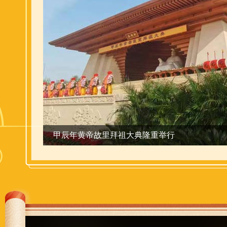
甲辰年黄帝故里拜祖大典大幕将启
This
is