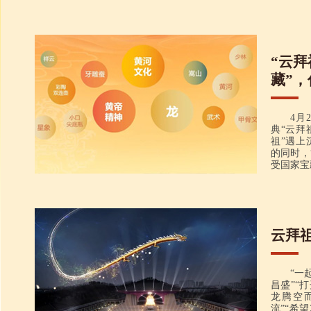
“云拜
藏”
三月三 黄帝故里拜轩辕
4月
典“云拜
祖”遇上
的同时，
受国家宝
云拜
“一
昌盛”“
龙腾空
流”“希望