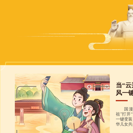
当“云
风一
国
祖”打开
一键变装
华儿女共