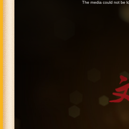
a
The media could not be lo
modal
window.