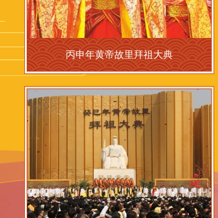
丙申年黄帝故里拜祖大典