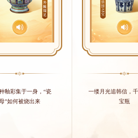
种釉彩集于一身，“瓷
一缕月光追韩信，
母”如何被烧出来
宝瓶