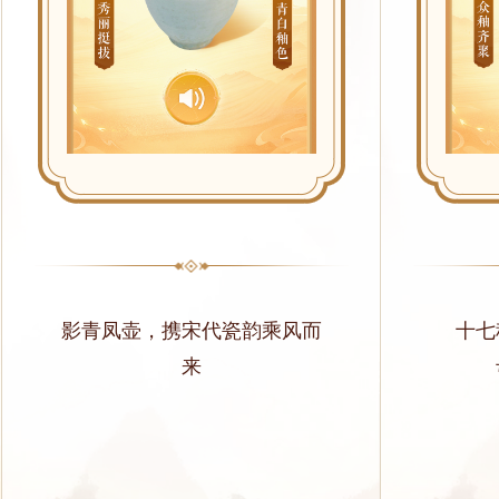
影青凤壶，携宋代瓷韵乘风而
十七
来