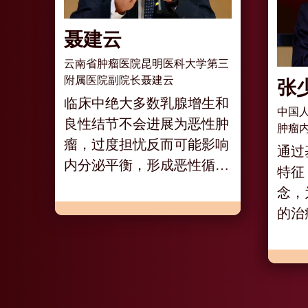
聂建云
云南省肿瘤医院昆明医科大学第三
附属医院副院长聂建云
张
临床中绝大多数乳腺增生和
中国
良性结节不会进展为恶性肿
肿瘤
瘤，过度担忧反而可能影响
通过
内分泌平衡，形成恶性循
特征
环。
念，
的治
体裁
性、