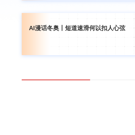
AI漫话冬奥丨短道速滑何以扣人心弦