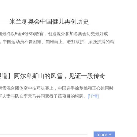
——米兰冬奥会中国健儿再创历史
团最终以5金4银6铜收官，创造境外参加冬奥会历史最好成
夜，中国运动员不畏困难、知难而上、敢打敢拼、顽强拼搏的精
报道】阿尔卑斯山的风雪，见证一段传奇
滑雪混合团体空中技巧决赛上，中国选手徐梦桃和王心迪同时
军夫妻与队友李天马共同获得了该项目的铜牌。
[详情]