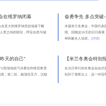
会在维罗纳闭幕
奋勇争先 多点突破
动会在意大利维罗纳竞技场落下帷
本届米兰冬奥会，中国代表
与人类之间的联结，呼应自然与城
绩。回顾这16天的日日夜
神风貌令人动容。
[详情]
昨天的自己”
【米兰冬奥会特别
子U型场地技巧决赛在利维尼奥雪
在当日举行的冬奥会自由式
成绩；第二轮，她顶住压力，沉稳
站到了领奖台上，这一对冠