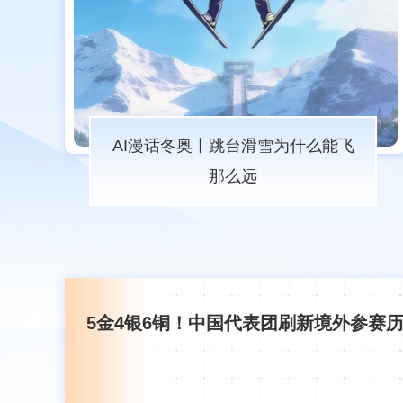
AI漫话冬奥丨跳台滑雪为什么能飞
那么远
5金4银6铜！中国代表团刷新境外参赛