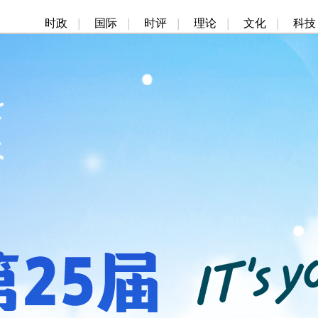
时政
|
国际
|
时评
|
理论
|
文化
|
科技