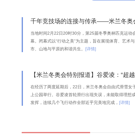
千年竞技场的连接与传承——米兰冬奥
当地时间2月22日20时30分，第25届冬季奥林匹克运
幕。闭幕式以“行动之美”为主题，旨在展现体育、艺术
市、山地与平原的和谐共生。
[详情]
【米兰冬奥会特别报道】谷爱凌：“超越
在经历了两度延期后，22日，米兰冬奥会自由式滑雪女
上公园举行。谷爱凌首轮滑行出现失误，未能取得理想
发挥，连续几个飞行动作全部近乎完美地完成，
[详情]