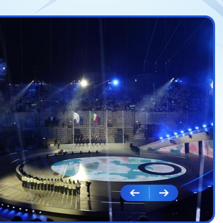
冬奥会｜冰雪为
综述
22日晚，意大利维罗纳竞
会的终曲在这里奏响。中
程，刷新了我国境外参加
精神文明双丰收。