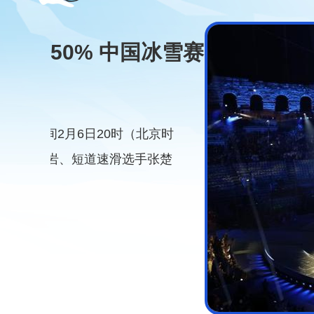
冰雪赛
京时
张楚