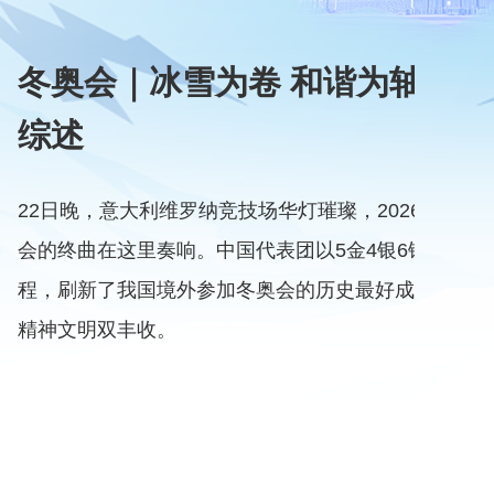
卷 和谐为轴——米兰冬奥会
技场华灯璀璨，2026年米兰-科尔蒂纳冬奥
国代表团以5金4银6铜的战果结束米兰征
冬奥会的历史最好成绩，取得了运动成绩和