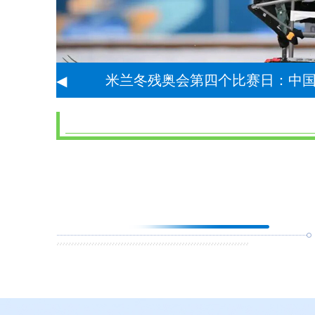
金
米兰冬残奥会：旗手刘
◀