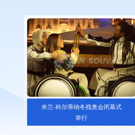
米兰-科尔蒂纳冬残奥会闭幕式
举行