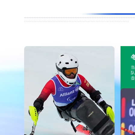
当
队
壶