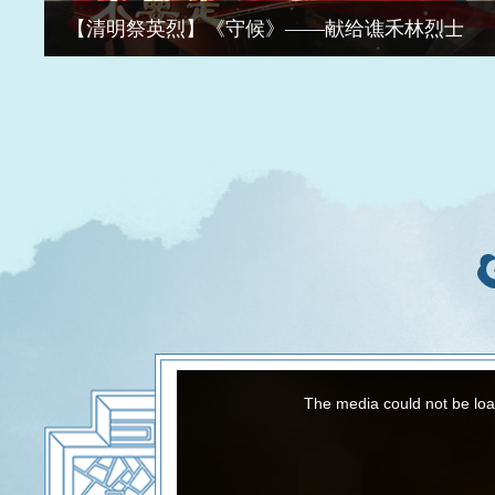
【清明祭英烈】《守候》——献给谯禾林烈士
This
is
a
The media could not be load
modal
window.