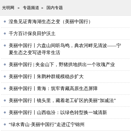
光明网
»
专题频道
»
国内专题
湟鱼见证青海湖生态之变（美丽中国行）
千方百计保良田护沃土
美丽中国行丨六盘山间听鸟鸣，典农河畔见清波——宁
夏生态之变写进寻常生活
美丽中国行 | 夹金山下，野猪拱地拱出一个玫瑰产业
美丽中国行丨朱鹮种群规模稳步扩大
美丽中国行丨青海：筑牢青藏高原生态屏障
美丽中国行丨镜头里，藏着老工矿区的美丽“加减法”
美丽中国行丨山西临汾：以绿色转型换一城清新
“绿水青山·美丽中国行”走进辽宁锦州