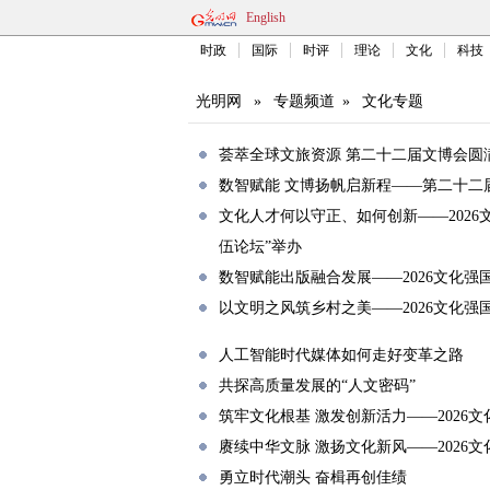
English
时政
国际
时评
理论
文化
科技
光明网
»
专题频道
»
文化专题
荟萃全球文旅资源 第二十二届文博会圆
数智赋能 文博扬帆启新程——第二十二
文化人才何以守正、如何创新——202
伍论坛”举办
数智赋能出版融合发展——2026文化强
以文明之风筑乡村之美——2026文化强
人工智能时代媒体如何走好变革之路
共探高质量发展的“人文密码”
筑牢文化根基 激发创新活力——2026
赓续中华文脉 激扬文化新风——2026
勇立时代潮头 奋楫再创佳绩