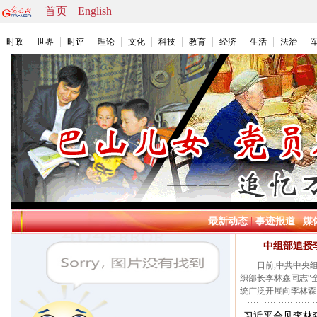
首页
English
时政
世界
时评
理论
文化
科技
教育
经济
生活
法治
最新动态
|
事迹报道
|
媒
中组部追授
日前,中共中央组
织部长李林森同志“
统广泛开展向李林森
·
习近平会见李林