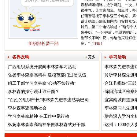
森都精雕细琢，近乎苛刻。一次，
很生气，让大家加班。加班时，办
任蒲智慧接了李林森三个电话。第
话让她给万部长和同志们安排盒饭
钟后，第二个电话响起：“给每个
袋牛奶。”一分钟后，电话再响起：
副部长不喝牛奶，你给他买瓶鲜橙
组织部长爱干部
多。”
［详细］
各界反响
学习活动
·
广西组织系统开展向李林森学习活动
·
李林森先进事迹
·
弘扬李林森崇高精神 建模范部门过硬队伍
·
聆听李林森先进
·
组工干部学习李林森“心动不如行动”
·
合江县唱好"三部
·
李林森的操守观让谁汗颜？
·
绵阳涪城区检察
·
“百姓的组织部长”李林森先进事迹感动巴蜀
·
宜宾南城街道掀
·
李林森事迹感动社会
·
李林森同志先进
·
学习李林森精神 在工作中见行动
·
珙泉深入学习李
·
弘扬李林森崇高精神争做李林森式好干部
·
达州：1000余