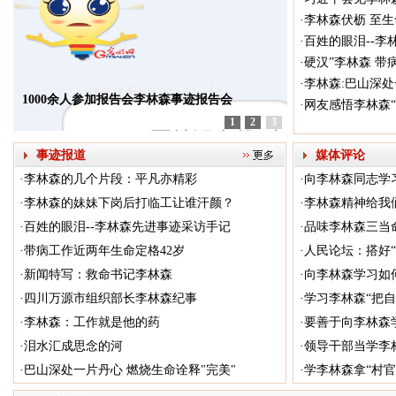
·
李林森伏枥 至
·
百姓的眼泪--李
·
硬汉”李林森 带
·
李林森:巴山深处
1000余人参加报告会李林森事迹报告会
·
网友感悟李林森“
1
2
3
事迹报道
媒体评论
·
李林森的几个片段：平凡亦精彩
·
向李林森同志学
·
李林森的妹妹下岗后打临工让谁汗颜？
·
李林森精神给我
·
百姓的眼泪--李林森先进事迹采访手记
·
品味李林森三当
·
带病工作近两年生命定格42岁
·
人民论坛：搭好“
·
新闻特写：救命书记李林森
·
向李林森学习如
·
四川万源市组织部长李林森纪事
·
学习李林森“把自
·
李林森：工作就是他的药
·
要善于向李林森学
·
泪水汇成思念的河
·
领导干部当学李林
·
巴山深处一片丹心 燃烧生命诠释"完美"
·
学李林森拿“村官