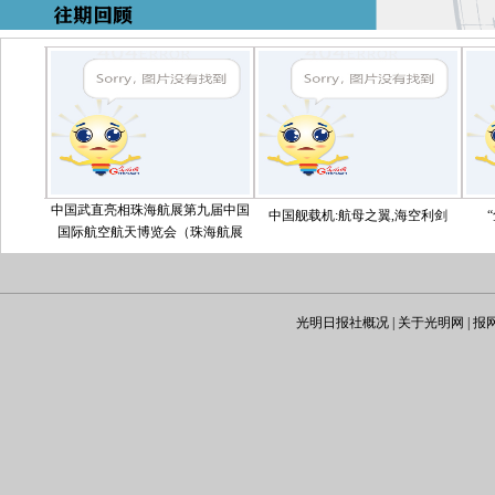
中国武直亮相珠海航展第九届中国
中国舰载机:航母之翼,海空利剑
“鱼鹰
国际航空航天博览会（珠海航展
2012）于11月13日至18日在广东省
珠海市举行。在此次航展上，除了
惊险刺激的飞行表演外，最引人注
目的就要数首度在国人面前亮相的
光明日报社概况
|
关于光明网
|
报
两款新型武装直升机了。中国新型
武装直升机的性能已经直逼美国最
先进的“阿帕奇”，这两种专用武装
直升机将极大提升解放军在岛屿等
特殊环境中的作战能力。