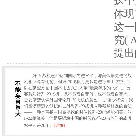
这个
体现
这一
究( A
提出
歼-20战机已经达到国际先进水平，与美俄最先进的战
机相比各有优劣。但歼-20飞机将更多是进行国土防空，所
不
以在某些方面中国不用去跟别人争“最豪华版的飞机”。 要
能
客观对待歼-20飞机，既不能妄自菲薄，也不能妄自尊大，
妄
更要清楚认识外国评论歼-20飞机的意图。 罗援少将说，我
自
们应该清楚的认识到国外对歼-20战机两种截然相反的看法
尊
——一种是宣扬中国威胁论的时候说歼-20已经能和美国的
大
F-22相媲美，但是要唱衰中国的时候说歼-20与他们的战机
水平还差20年。
[详细]