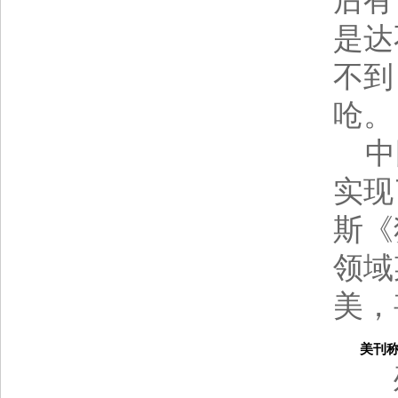
后有
是达
不到
呛。
中国
实现
斯《
领域
美，
美刊称歼
歼-