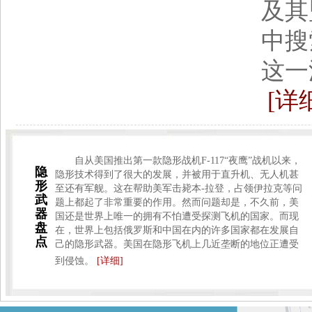
及其
中搜
这一
[详
自从美国推出第一款隐形战机F-117“夜鹰”战机以来，
隐
隐形技术得到了很大的发展，并被用于直升机、无人机甚
形
至还有军舰。这在帮助美军击毙本-拉登，占领伊拉克等问
武
题上都起了非常重要的作用。然而问题却是，不久前，美
器
国还是世界上唯一的拥有不怕遭受探测飞机的国家。而现
盘
在，世界上包括俄罗斯和中国在内的许多国家都在发展自
点
己的隐形武器。美国在隐形飞机上几近垄断的地位正遭受
到侵蚀。
[详细]