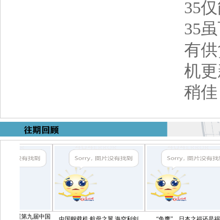
35
35
有供
机更
稍
第九届中国
中国舰载机:航母之翼,海空利剑
“鱼鹰”，日本之福还是祸？