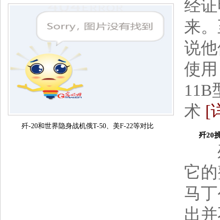
经证
来。
说他
使用
11
术
[
歼-20和世界隐身战机俄T-50、美F-22等对比
歼20挑战
歼-
它的
马丁
出并