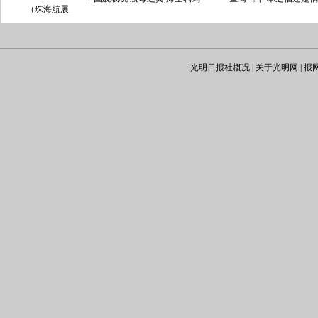
珠海航展
8日在广东省
展上，除了
，最引人注
面前亮相的
光明日报社概况
|
关于光明网
|
报
。中国新型
直逼美国最
种专用武装
军在岛屿等
能力。