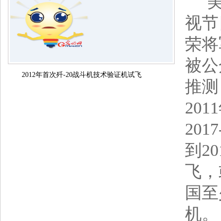
美刊
视节
荣将
被公
2012年首次歼-20战斗机技术验证机试飞
推测
20
20
到2
飞，
国至
机