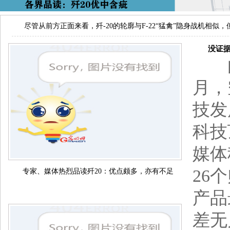
尽管从前方正面来看，歼-20的轮廓与F-22“猛禽”隐身战机相似
没证据显
由于
月，
技发
科技
媒体
26
专家、媒体热烈品读歼20：优点颇多，亦有不足
产品
差无