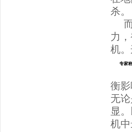
杀。
而歼
力，
机。
专家称歼-
日本
衡影
无论
显。
机中