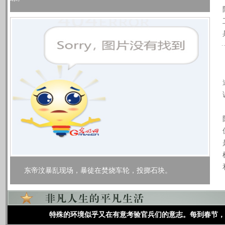
东帝汶暴乱现场，暴徒在焚烧车轮，投掷石块。
特殊的环境似乎又在有意考验官兵们的意志。每到春节，