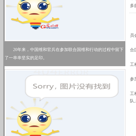
多
中
1
员
1
20年来，中国维和官兵在参加联合国维和行动的过程中留下
合
1
了一串串坚实的足印。
工
2
参
2
工
队
2
2
2
2