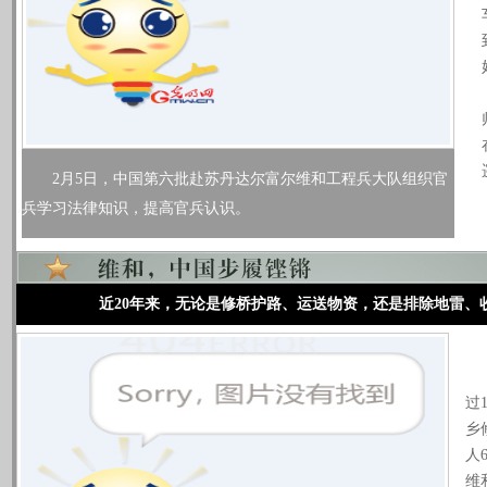
2月5日，中国第六批赴苏丹达尔富尔维和工程兵大队组织官
兵学习法律知识，提高官兵认识。
近20年来，无论是修桥护路、运送物资，还是排除地雷
从
此
过
乡
人
维