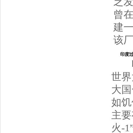
乏发
曾在
建
该厂
印度过分宣
印度
世界
大国
如饥
主要
火-