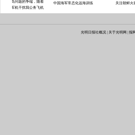
问题的争端，随着
中国海军常态化远海训练
关注朝鲜火箭发射
机干扰我公务飞机
，事态也在逐步升
证实，我方于10日
机对跟踪我机的日
证和监视。而日方
光明日报社概况
|
关于光明网
|
报
中国飞机进行警告
的消息。