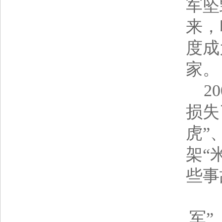
军坠
来，
度成
家。
20
损失
虎”、
架“
些事
印
军”