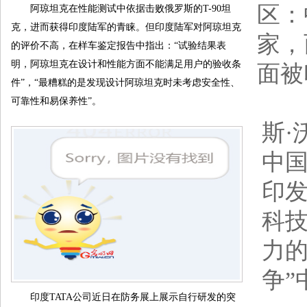
区：
阿琼坦克在性能测试中依据击败俄罗斯的T-90坦
克，进而获得印度陆军的青睐。但印度陆军对阿琼坦克
家，
的评价不高，在样车鉴定报告中指出：“试验结果表
明，阿琼坦克在设计和性能方面不能满足用户的验收条
面被
件”，“最糟糕的是发现设计阿琼坦克时未考虑安全性、
美
可靠性和易保养性”。
斯·
中
印
科
力的
争
印度TATA公司近日在防务展上展示自行研发的突