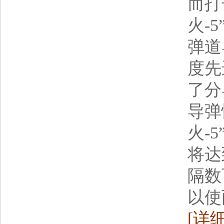
而打
火-
弹道
度先
了分
导弹
火-
将达
隔数
以使
[详细