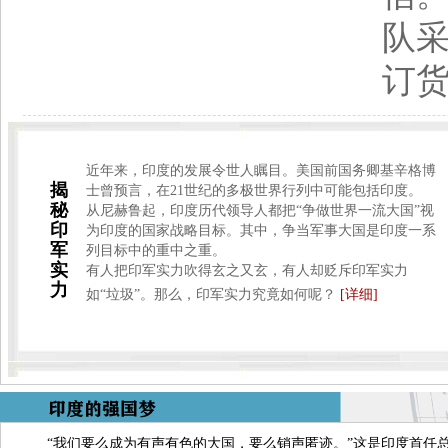
队
订
近年来，印度的发展令世人瞩目。美国前国务卿基辛格博
揭
士曾预言，在21世纪的多极世界行列中可能包括印度。
秘
从尼赫鲁起，印度历代领导人都把“争做世界一流大国”视
印
为印度的国家战略目标。其中，争当军事大国是印度一系
军
列目标中的重中之重。
实
有人把印军实力吹得玄之又玄，有人却贬斥印军实力
力
如“垃圾”。那么，印军实力究竟如何呢？
[详细]
“我们要么成为有声有色的大国，要么销声匿迹。”这是印度首任