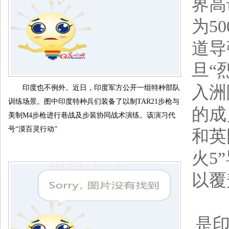
界高
为5
道导
旦“
入洲
印度也不例外。近日，印度军方公开一组特种部队
训练场景。图中印度特种兵们装备了以制TAR21步枪与
的成
美制M4步枪进行巷战及步装协同战术演练。该演习代
号“漠百灵行动”
和英
火5
以覆
射程
是印