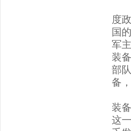
该
度
国
军
装
部
备
瓦
装备
这