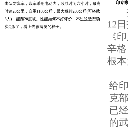
印专家披
击队防弹车，该车采用电动力，续航时间六小时，最高
时速20公里，自重1100公斤，最大载荷200公斤(可搭载
3人)，能爬20度坡。性能如何不好评价，不过这造型确
12
实Q版了，看上去很搞笑的样子。
《印
辛格
根本
印
给
克部
已
的