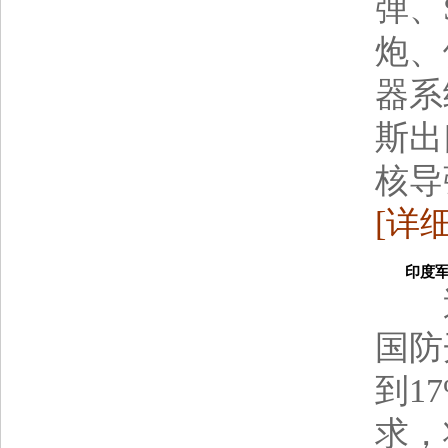
弹、
炮、
器系
斯出
核导
[详细
印度军费
近日
国防
到1
求，