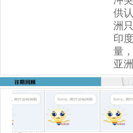
冲
供认
洲只
印度
量，
亚洲