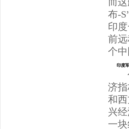
而这
布-
印度
前远
个中
印度军
作为
济指
和西
兴经
一块