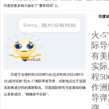
印度把更多精力放在了“整军经武”上。
印度试射
4月
火-
际导
有美
实际
程5
印度于当地时间19日8时5分(北京时间19日10时35
分)成功试射“烈火-5”洲际弹道导弹，试射地点位于该国
作洲
东部奥迪沙邦的惠斯勒岛。印度国防研究与发展组织确
认发射成功，“精确命中目标”。
导弹
弹，