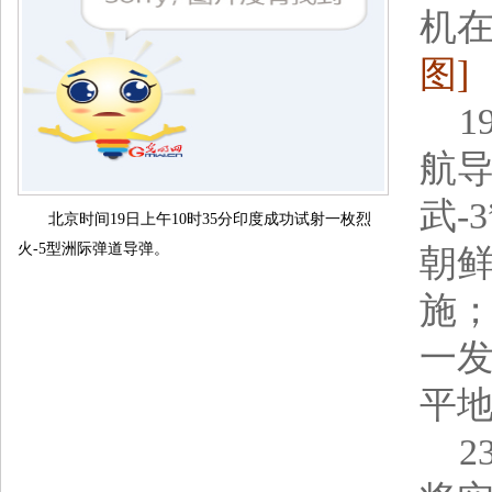
机
图]
1
航导
武-
北京时间19日上午10时35分印度成功试射一枚烈
火-5型洲际弹道导弹。
朝
施；
一
平
2