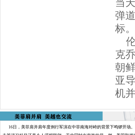
当
弹
标
伦
克乔
朝
亚
机
16日，美菲肩并肩年度例行军演在中菲南海对峙的背景下鸣锣开场