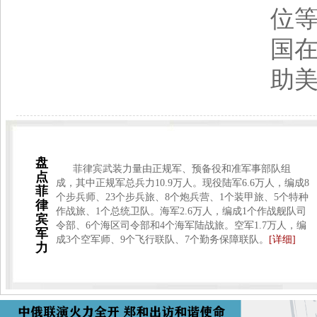
位等
国
助
盘
菲律宾武装力量由正规军、预备役和准军事部队组
点
成，其中正规军总兵力10.9万人。现役陆军6.6万人，编成8
菲
个步兵师、23个步兵旅、8个炮兵营、1个装甲旅、5个特种
律
作战旅、1个总统卫队。海军2.6万人，编成1个作战舰队司
宾
令部、6个海区司令部和4个海军陆战旅。空军1.7万人，编
军
成3个空军师、9个飞行联队、7个勤务保障联队。
[详细]
力