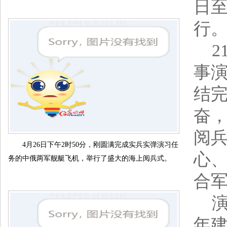
日至
行
21
事
结
奋
阅
4月26日下午2时50分，刚圆满完成实兵实弹演习任
心
务的中俄两军舰艇飞机，举行了盛大的海上阅兵式。
合
演
年建