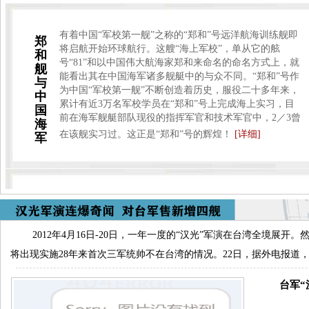
有着中国“军校第一舰”之称的“郑和”号远洋航海训练舰即
郑
将启航开始环球航行。这艘“海上军校”，单从它的舷
和
号“81”和以中国伟大航海家郑和来命名的命名方式上，就
舰
能看出其在中国海军诸多舰艇中的与众不同。“郑和”号作
与
为中国“军校第一舰”不断创造着历史，服役二十多年来，
中
累计有近3万名军校学员在“郑和”号上完成海上实习，目
国
前在海军舰艇部队现役的指挥军官和技术军官中，2／3曾
海
在该舰实习过。这正是“郑和”号的辉煌！
[详细]
军
2012年4月16日-20日，一年一度的“汉光”军演在台湾全境
将出现实施28年来首次三军统帅不在台湾的情况。22日，据外电报道
台军“汉光