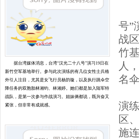
据
号”
战区
竹基
人，
据台湾媒体消息，台湾“汉光二十八号”演习19日在
新竹空军基地举行。参与此次演练的有几位女性士兵格
名
外引人注目，尤其是女飞行员杨韵璇，以及执行跳伞空
降任务的双胞胎林湘钧、林湘婷。她们都是加入陆军特
据
战队，是第一次参与作战演习。姐妹俩都说，既兴奋又
演练
紧张，但非常有成就感。
区、
施连