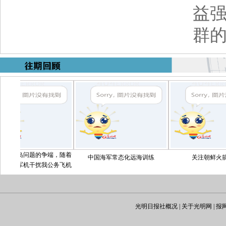
益
群
问题的争端，随着
中国海军常态化远海训练
关注朝鲜火箭发射
机干扰我公务飞机
，事态也在逐步升
实，我方于10日
机对跟踪我机的日
证和监视。而日方
光明日报社概况
|
关于光明网
|
报
中国飞机进行警告
消息。