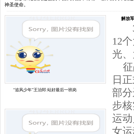
神圣使命。
解放军将
31
12
光、
征战
日正
部分
“追风少年”王治郅:站好最后一班岗
步核
运动
女运