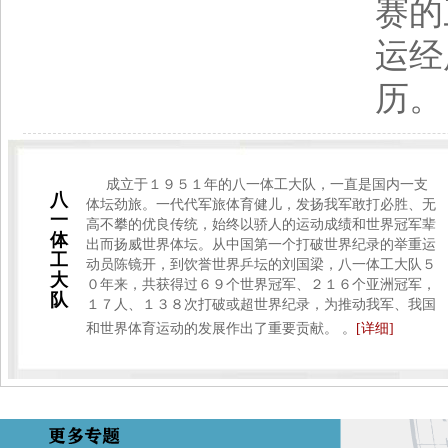
赛的
运经
历
成立于１９５１年的八一体工大队，一直是国内一支
八
体坛劲旅。一代代军旅体育健儿，发扬我军敢打必胜、无
一
高不攀的优良传统，始终以骄人的运动成绩和世界冠军辈
体
出而扬威世界体坛。从中国第一个打破世界纪录的举重运
工
动员陈镜开，到饮誉世界乒坛的刘国梁，八一体工大队５
大
０年来，共获得过６９个世界冠军、２１６个亚洲冠军，
队
１７人、１３８次打破或超世界纪录，为推动我军、我国
和世界体育运动的发展作出了重要贡献。 。
[详细]