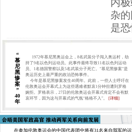
内极
杂的
是恐
“
1972年慕尼黑奥运会上，8名武装分子闯入奥运村，劫
慕
持了9名以色列运动员。此事件最终导致11名以色列运动
尼
员、1名德国警察以及5名武装分子死亡。“慕尼黑惨案”是
黑
奥运历史上最严重的政治恐怖事件。
惨
今年是慕尼黑惨案发生40周年。此前，一些人士呼吁在
案
伦敦奥运会开幕式上为这些遇难者默哀1分钟但遭到罗格
”
婉拒。罗格表示，27日的伦敦奥运会开幕式肯定不会有默
40
哀环节，因为这与开幕式的气氛“格格不入”。
[详细]
年
在参加伦敦奥运会的中国代表团中将有31名来自我军的运动