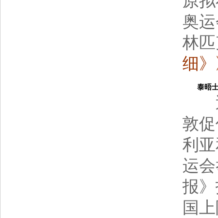
原拟
奥运
林匹
细》
泰晤士报
近
敦促
利亚
运会
报》
国上