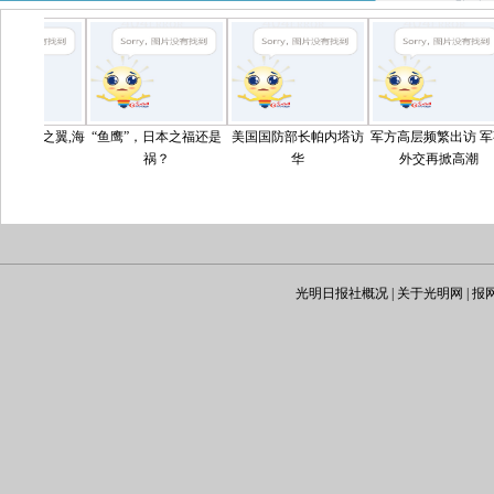
翼,海
“鱼鹰”，日本之福还是
美国国防部长帕内塔访
军方高层频繁出访 军事
海洋维
祸？
华
外交再掀高潮
光明日报社概况
|
关于光明网
|
报