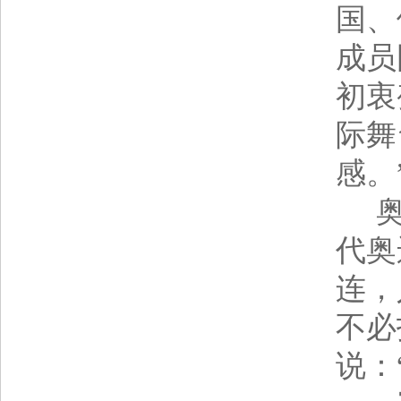
国、
成员
初衷
际舞
感。
奥
代奥
连，
不必
说：