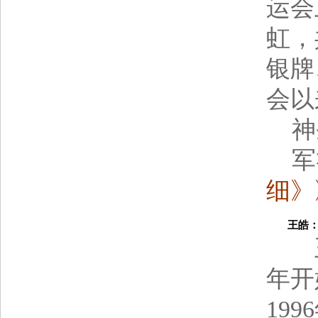
运会
虹，
银牌
会以
神
军
细》
王皓：三
王皓
年开
19