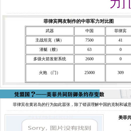
力] 
菲律宾网友制作的中菲军力对比图
武器
中国
菲律宾
主战坦克（辆）
7500
41
潜艇（艘）
63
0
多级火箭发射系统
2600
0
火炮 （门）
25000
309
菲律宾在黄岩岛的行为如此嚣张，除了错误理解中国的克制和诚
美菲共同
第