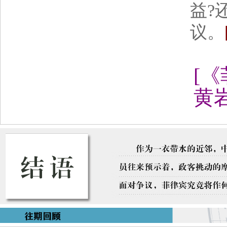
益?
议。
[
《
黄