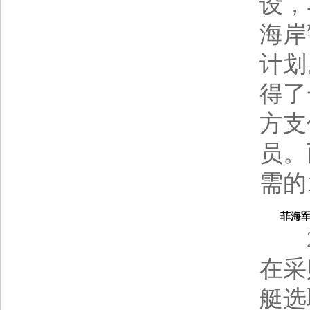
设，
海岸
计划
得了
方支
员。
需的
菲海军短
20
在采
艇选