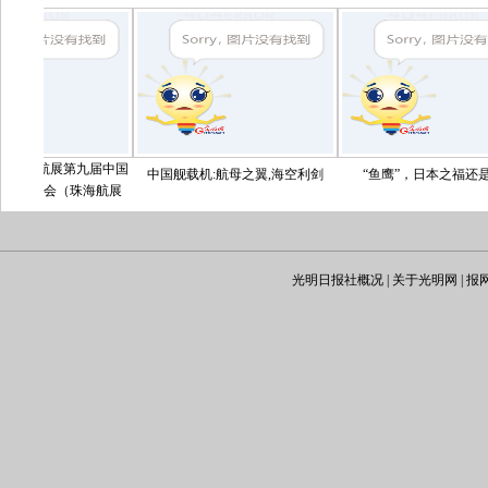
展第九届中国
中国舰载机:航母之翼,海空利剑
“鱼鹰”，日本之福还是祸？
会（珠海航展
至18日在广东省
航展上，除了
外，最引人注
人面前亮相的
光明日报社概况
|
关于光明网
|
报
了。中国新型
经直逼美国最
两种专用武装
放军在岛屿等
战能力。