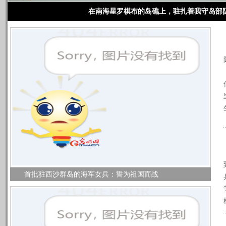
在南海星罗棋布的岛礁上，驻扎着我守岛部
首批驻西沙群岛的海军女兵：誓为祖国而战