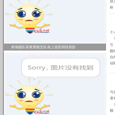
急
标
南
3
个
笔
引
南海舰队某驱逐舰支队海上攻防训练剪影
舰
自
动
南
春
与
者
出
舰