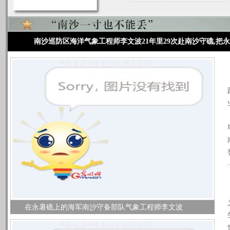
南沙巡防区海洋气象工程师李文波21年里29次赴南沙守礁,把
在永暑礁上的海军南沙守备部队气象工程师李文波