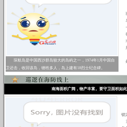
琛航岛是中国西沙群岛较大的岛屿之一，1974年1月中国自
卫还击，收回该岛，牺牲多人，岛上建有18烈士纪念碑。
南海面积广阔，物产丰富。要守卫面积如此
三
夜
锁
没