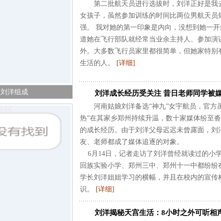
第二批航天员进行选拔时，刘洋正好是我去
女孩子，虽然参加训练的时间比两位男航天员
强。 我对她的第一印象是内向，没想到她一
道她在飞行部队就经常当业余主持人、参加演
外。大多数飞行员家里都很简单，但她家特别
生活的人。
[详细]
员刘洋组成
刘洋成长经历受关注 昔日老师同学被媒
河南姑娘刘洋备选“神九”女宇航员，官方虽
热”在其家乡郑州持续升温，数十家媒体纷至
的成长经历。由于刘洋父母迟迟未曾露面，刘
友、老师都成了媒体追逐的对象。
6月14日，记者走访了刘洋曾经就读过的小
回族实验小学、郑州三中、郑州十一中都纷纷
学长刘洋姐姐学习的横幅，并且在校内的宣传
识。
[详细]
刘洋揭秘天宫生活：8小时之外可听相