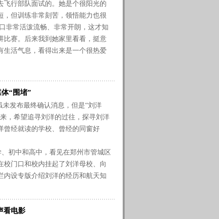
飞行部队面试的。她是个很阳光的
短，但训练非常刻苦，领悟能力也很
开口非常活泼流畅、非常开朗，这才知
讲比赛。后来我到她家里看看，挺意
有生活气息，看得出来是一个很热爱
体“围堵”
未发布最终确认消息，但是“刘洋
沓来，希望追寻刘洋的过往，探寻刘洋
洋曾经就读的学校、曾经的同窗好
学、初中和高中，看见在郑州市管城区
在校门口和校内挂起了刘洋母校、向
栏内设专版介绍刘洋的经历和航天知
声看电影