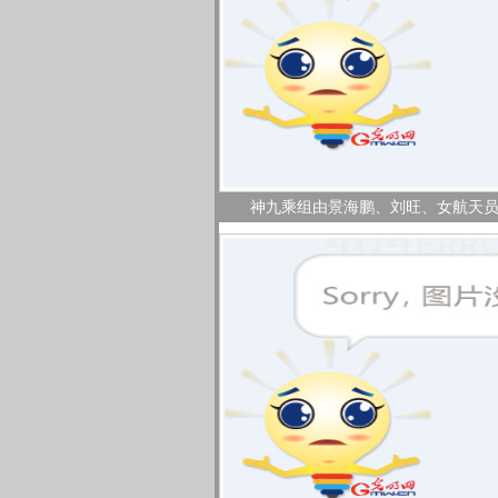
神九乘组由景海鹏、刘旺、女航天