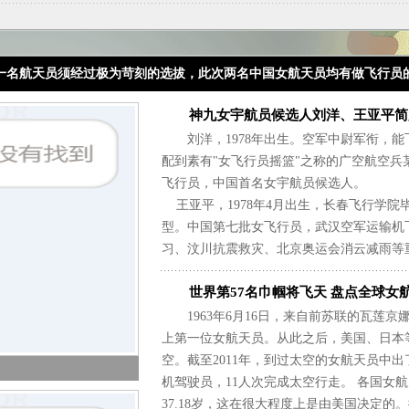
一名航天员须经过极为苛刻的选拔，此次两名中国女航天员均有做飞行员
神九女宇航员候选人刘洋、王亚平简
刘洋，1978年出生。空军中尉军衔，能飞
配到素有"女飞行员摇篮"之称的广空航空
飞行员，中国首名女宇航员候选人。
王亚平，1978年4月出生，长春飞行学院
型。中国第七批女飞行员，武汉空军运输机
习、汶川抗震救灾、北京奥运会消云减雨等
世界第57名巾帼将飞天 盘点全球女
1963年6月16日，来自前苏联的瓦莲京
上第一位女航天员。从此之后，美国、日本
空。截至2011年，到过太空的女航天员中出
机驾驶员，11人次完成太空行走。 各国女
37.18岁，这在很大程度上是由美国决定