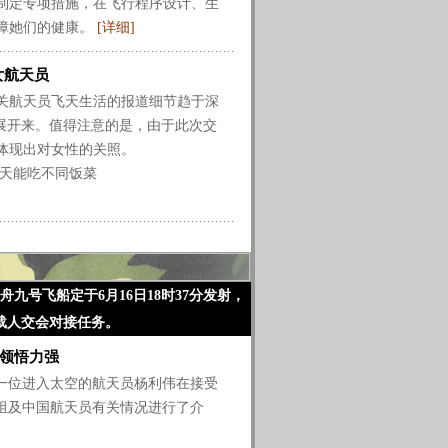
制定专项措施，在飞行程序设计、生
障她们的健康。
[详细]
女航天员
航天员飞天生活的报道细节趋于深
铺展开来。值得注意的是，由于此次交
体现出对女性的关照。
每天能吃不同饭菜
号飞船定于6月16日18时37分发射，
载人交会对接任务。
领悟力强
位进入太空的航天员杨利伟在接受
组及中国航天员有关情况进行了介