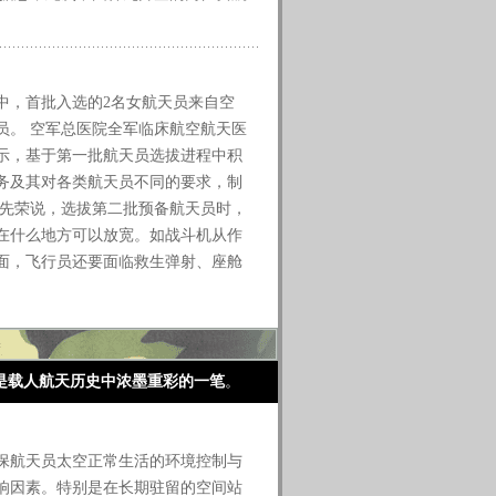
中，首批入选的2名女航天员来自空
员。 空军总医院全军临床航空航天医
示，基于第一批航天员选拔进程中积
务及其对各类航天员不同的要求，制
徐先荣说，选拔第二批预备航天员时，
在什么地方可以放宽。如战斗机从作
面，飞行员还要面临救生弹射、座舱
是载人航天历史中浓墨重彩的一笔
。
航天员太空正常生活的环境控制与
响因素。特别是在长期驻留的空间站