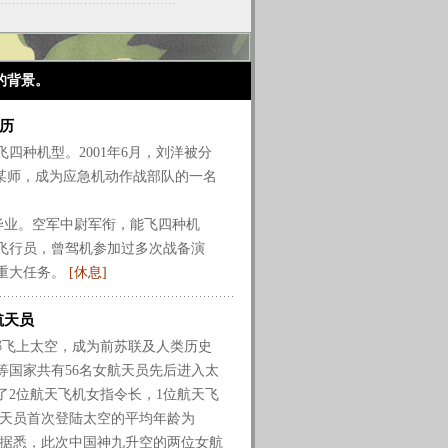
的背景。
历
四种机型。2001年6月，刘洋被分
兵某师，成为应急机动作战部队的一名
毕业。空军中尉军衔，能飞四种机
飞行员，曾驾机参加过多次战备演
重大任务。
[休息]
航天员
娜飞上太空，成为前苏联及人类历史
等国家共有56名女航天员先后进入太
了2位航天飞机女指令长，1位航天飞
航天员首次登陆太空的平均年龄为
的。据悉，此次中国神九升空的两位女航