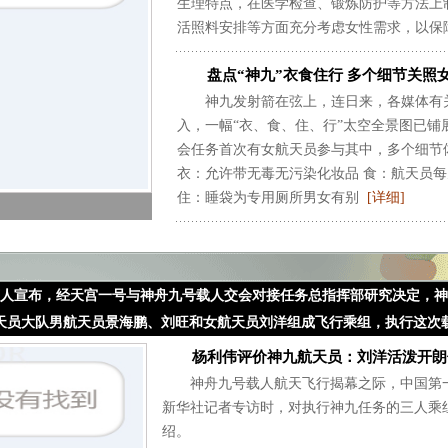
生理特点，在医学检查、锻炼防护等方法上
活照料安排等方面充分考虑女性需求，以保
盘点“神九”衣食住行 多个细节关照
神九发射箭在弦上，连日来，各媒体有关
入，一幅“衣、食、住、行”太空全景图已
会任务首次有女航天员参与其中，多个细节
衣：允许带无毒无污染化妆品 食：航天员
住：睡袋为专用厕所男女有别
[详细]
人宣布，经天宫一号与神舟九号载人交会对接任务总指挥部研究决定，神舟九
天员大队男航天员景海鹏、刘旺和女航天员刘洋组成飞行乘组，执行这次
杨利伟评价神九航天员：刘洋活泼开朗
神舟九号载人航天飞行揭幕之际，中国第一
新华社记者专访时，对执行神九任务的三人乘
绍。