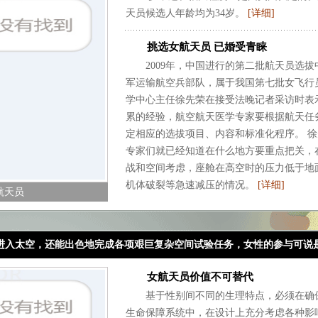
天员候选人年龄均为34岁。
[详细]
挑选女航天员 已婚受青睐
2009年，中国进行的第二批航天员选拔
军运输航空兵部队，属于我国第七批女飞行
学中心主任徐先荣在接受法晚记者采访时表
累的经验，航空航天医学专家要根据航天任
定相应的选拔项目、内容和标准化程序。 
专家们就已经知道在什么地方要重点把关，
战和空间考虑，座舱在高空时的压力低于地
机体破裂等急速减压的情况。
[详细]
航天员
进入太空，还能出色地完成各项艰巨复杂空间试验任务，女性的参与可说
女航天员价值不可替代
基于性别间不同的生理特点，必须在确保
生命保障系统中，在设计上充分考虑各种影