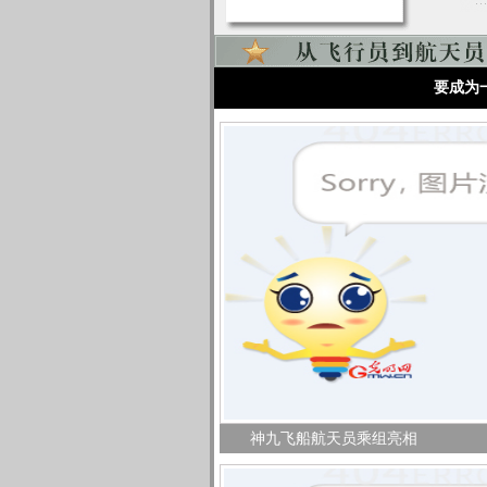
要成为
神九飞船航天员乘组亮相