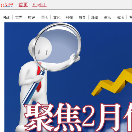
首页
English
时政
世界
时评
理论
文化
科技
教育
经济
生活
法治