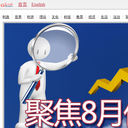
首页
English
时政
世界
时评
理论
文化
科技
教育
经济
生活
法治