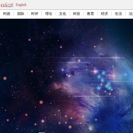
English
时政
国际
时评
理论
文化
科技
教育
经济
生活
法