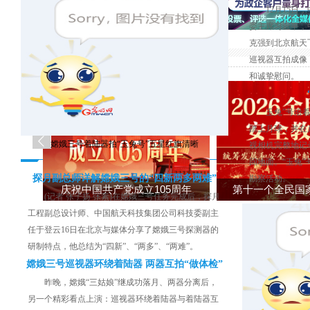
12月15
委主席习近平，
克强到北京航天
巡视器互拍成像
和诚挚慰问。
玉兔”号沿着
踏上月球，并在
嫦娥三号着陆器拍“玉兔号”五星红旗清晰
视相机完整地记
回地面。“玉兔
探月副总师详解嫦娥三号的“四新两多两难”
勘察活动。
(记者 张子扬 张素)在嫦娥三号任务完成后，探月
工程副总设计师、中国航天科技集团公司科技委副主
任于登云16日在北京与媒体分享了嫦娥三号探测器的
研制特点，他总结为“四新”、“两多”、“两难”。
嫦娥三号巡视器环绕着陆器 两器互拍“做体检”
昨晚，嫦娥“三姑娘”继成功落月、两器分离后，
另一个精彩看点上演：巡视器环绕着陆器与着陆器互