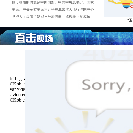
拍，拍摄的对象是中国国旗。中共中央总书记、国家
主席、中央军委主席习近平在北京航天飞行控制中心
飞控大厅观看了嫦娥三号着陆器、巡视器互拍成像。
“玉
b:'1' }; var params={bgcolor:'#FFF',allowFullScreen:true,allowSc
CKobject.embedSWF('https://img.gmw.cn/flash/gmwplayer/player/pla
var video=['https://flv1.gmw.cn/gmw/videoroot/2014-01-28/13
>video/mp4']; var support=['iPad','iPhone','ios','android+false','ms
CKobject.embedHTML5('video','ckplayer_a1',550,412,video,flash