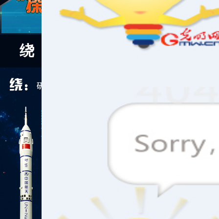
绕
落
嫦娥一号
嫦娥二、三号