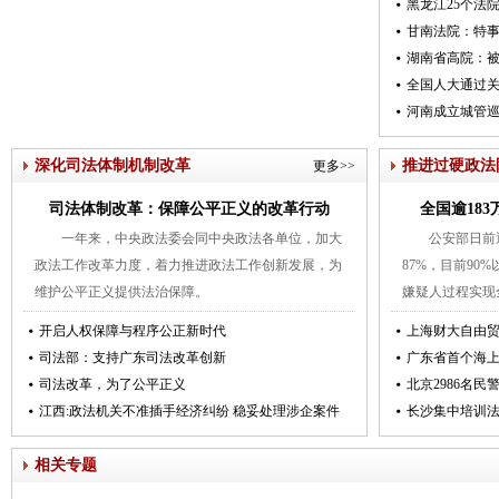
黑龙江25个法
甘南法院：特事
湖南省高院：
全国人大通过
河南成立城管巡
深化司法体制机制改革
推进过硬政法
更多>>
司法体制改革：保障公平正义的改革行动
全国逾18
一年来，中央政法委会同中央政法各单位，加大
公安部日前
政法工作改革力度，着力推进政法工作创新发展，为
87%，目前9
维护公平正义提供法治保障。
嫌疑人过程实现
开启人权保障与程序公正新时代
上海财大自由
司法部：支持广东司法改革创新
广东省首个海
司法改革，为了公平正义
北京2986名
江西:政法机关不准插手经济纠纷 稳妥处理涉企案件
长沙集中培训法
相关专题