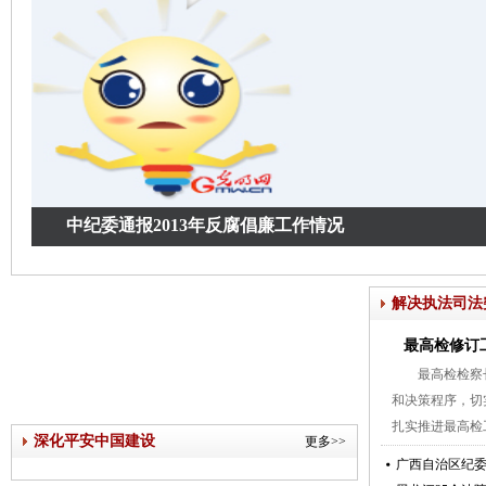
中纪委通报2013年反腐倡廉工作情况
解决执法司法
最高检修订
最高检检察
和决策程序，切
扎实推进最高检
深化平安中国建设
更多>>
广西自治区纪委