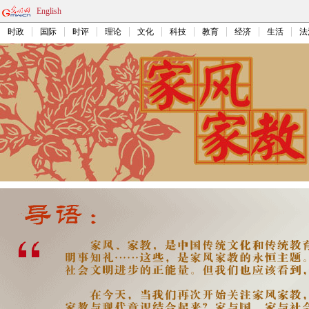
English
时政
国际
时评
理论
文化
科技
教育
经济
生活
法