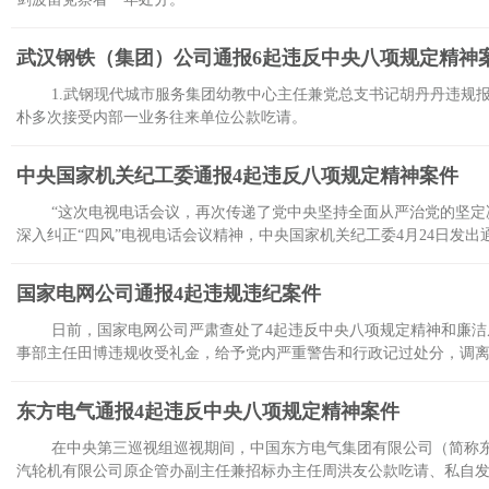
武汉钢铁（集团）公司通报6起违反中央八项规定精神
1.武钢现代城市服务集团幼教中心主任兼党总支书记胡丹丹违规
朴多次接受内部一业务往来单位公款吃请。
中央国家机关纪工委通报4起违反八项规定精神案件
“这次电视电话会议，再次传递了党中央坚持全面从严治党的坚
深入纠正“四风”电视电话会议精神，中央国家机关纪工委4月24日发出
国家电网公司通报4起违规违纪案件
日前，国家电网公司严肃查处了4起违反中央八项规定精神和廉洁
事部主任田博违规收受礼金，给予党内严重警告和行政记过处分，调
东方电气通报4起违反中央八项规定精神案件
在中央第三巡视组巡视期间，中国东方电气集团有限公司（简称东
汽轮机有限公司原企管办副主任兼招标办主任周洪友公款吃请、私自发