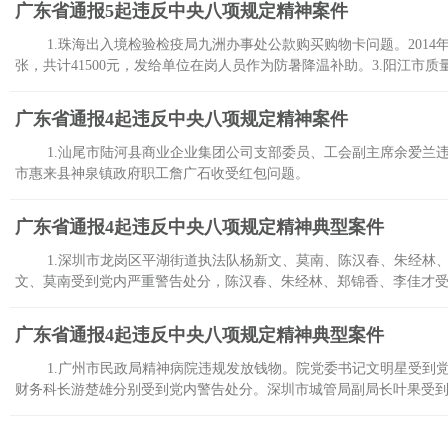
广东省通报5起违反中央八项规定精神案件
1.珠海出入境检验检疫局九洲办事处公款购买购物卡问题。2014
张，共计41500元，发给单位在岗人员作为防暑降温补助。3.阳江
广东省通报4起违反中央八项规定精神案件
1.汕尾市陆河县商业企业集团公司支部委员、工会副主席余爱兰违
市惠来县神泉镇政府职工詹广石收受红包问题。
广东省通报4起违反中央八项规定精神典型案件
1.深圳市龙岗区平湖街道执法队杨新文、莫南、陈汉春、朱经林
文、莫南受到党内严重警告处分，陈汉春、朱经林、郑锦香、李佳才
广东省通报4起违反中央八项规定精神典型案件
1.广州市民政局精神病院违规发放钱物。院党委书记文明星受到
财务科长游楚雄分别受到党内警告处分。深圳市城管局副局长叶果受到