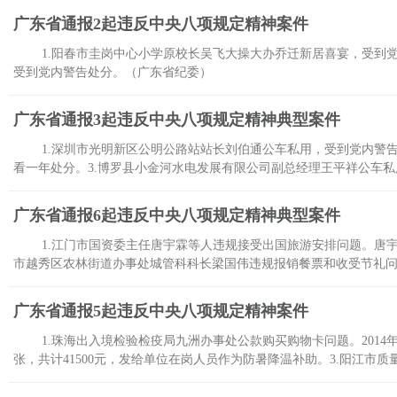
广东省通报2起违反中央八项规定精神案件
1.阳春市圭岗中心小学原校长吴飞大操大办乔迁新居喜宴，受到
受到党内警告处分。（广东省纪委）
广东省通报3起违反中央八项规定精神典型案件
1.深圳市光明新区公明公路站站长刘伯通公车私用，受到党内警
看一年处分。3.博罗县小金河水电发展有限公司副总经理王平祥公车
广东省通报6起违反中央八项规定精神典型案件
1.江门市国资委主任唐宇霖等人违规接受出国旅游安排问题。唐
市越秀区农林街道办事处城管科科长梁国伟违规报销餐票和收受节礼
广东省通报5起违反中央八项规定精神案件
1.珠海出入境检验检疫局九洲办事处公款购买购物卡问题。2014
张，共计41500元，发给单位在岗人员作为防暑降温补助。3.阳江