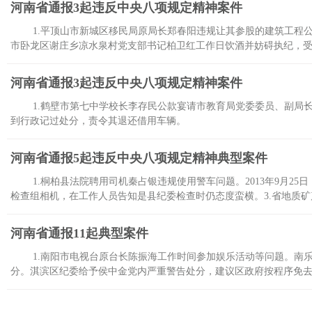
河南省通报3起违反中央八项规定精神案件
1.平顶山市新城区移民局原局长郑春阳违规让其参股的建筑工程
市卧龙区谢庄乡凉水泉村党支部书记柏卫红工作日饮酒并妨碍执纪，
河南省通报3起违反中央八项规定精神案件
1.鹤壁市第七中学校长李存民公款宴请市教育局党委委员、副局
到行政记过处分，责令其退还借用车辆。
河南省通报5起违反中央八项规定精神典型案件
1.桐柏县法院聘用司机秦占银违规使用警车问题。2013年9月
检查组相机，在工作人员告知是县纪委检查时仍态度蛮横。3.省地质
河南省通报11起典型案件
1.南阳市电视台原台长陈振海工作时间参加娱乐活动等问题。南
分。淇滨区纪委给予侯中金党内严重警告处分，建议区政府按程序免