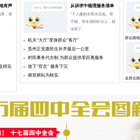
地有声
从诉求中梳理服务清单
成果，形
“个人建的水窖水压低、管
子细，等水淌到灶台上，就
没得了。
群众路线
机关“大厅”变身群众“客厅”
参与路线
贵州正安惠民生补齐最后一公里
村民事务代办制 为群众提供零距离服务
取得实
放下“官念” 服务下沉
俯首耕耘为秋实
走群众路