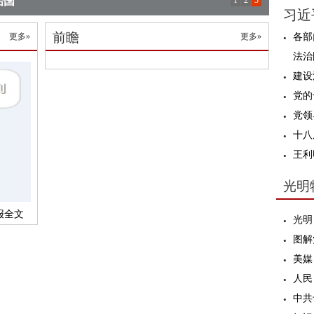
治国
1
2
3
习近
前瞻
更多»
更多»
各部
法治
建设
党的
党领
十八
王利
光明
报全文
光明
图解
美媒
人民
中共