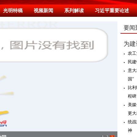
光明特稿
视频新闻
系列解读
习近平重要论述
要闻
为建
农工
民建
意大
国”
比利
程碑
美媒
更大
统战
神