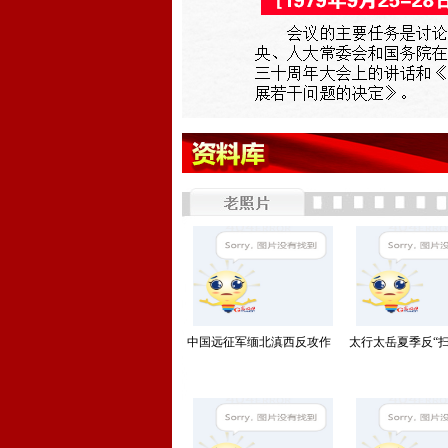
中国远征军缅北滇西反攻作
太行太岳夏季反“扫
战