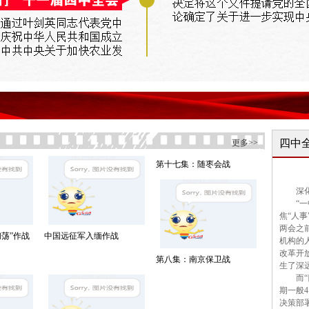
四中
更多>>
第十七集：随枣会战
深
“
焦“人事
两会之
荡”作战
中国远征军入缅作战
机构的人
改革开
第八集：南京保卫战
生了
而
期一般
决策部