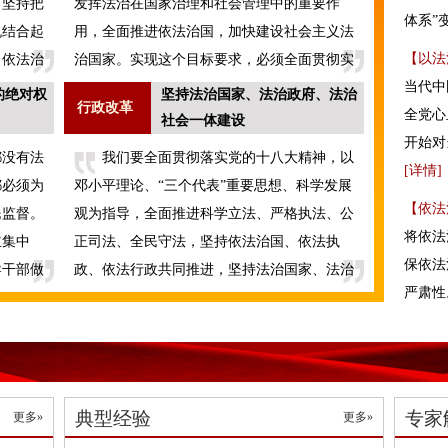
，坚持把
发挥法治在国家治理和社会管理中的重要作
体系”
机结合起
用，全面推进依法治国，加快建设社会主义法
【以法
、依法治
治国家。实现这个目标要求，必须全面贯彻实
当代中
施宪法。
的绝对权
坚持法治国家、法治政府、法治
行政改革
全党心
社会一体建设
开始对
都没有法
我们要全面贯彻落实党的十八大精神，以
[
详情
]
都必须为
邓小平理论、“三个代表”重要思想、科学发展
【依法
民监督。
观为指导，全面推进科学立法、严格执法、公
将依法
主集中
正司法、全民守法，坚持依法治国、依法执
保依法
导干部做
政、依法行政共同推进，坚持法治国家、法治
严肃性
政府、法治社会一体建设。
典型经验
专家
更多»
更多»