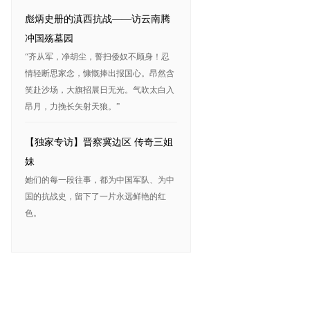
彪炳史册的滇西抗战——访云南腾
冲国殇墓园
“齐从军，净胡尘，誓扫倭奴不顾身！忍
情轻断思家念，慷慨捧出报国心。昂然含
笑赴沙场，大旗招展日无光。气吹太白入
昂月，力挽长矢射天狼。”
【独家专访】晋察冀边区 传奇三姐
妹
她们的每一段往事，都为中国军队、为中
国的抗战史，留下了一片永远鲜艳的红
色。