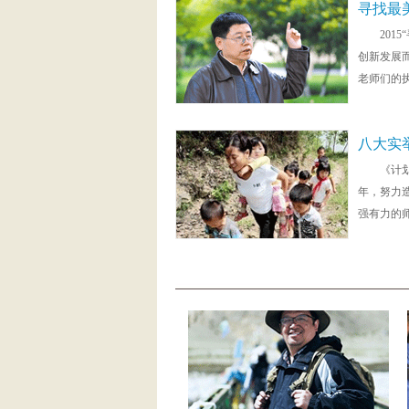
寻找最
201
创新发展
老师们的
八大实
《计
年，努力
强有力的