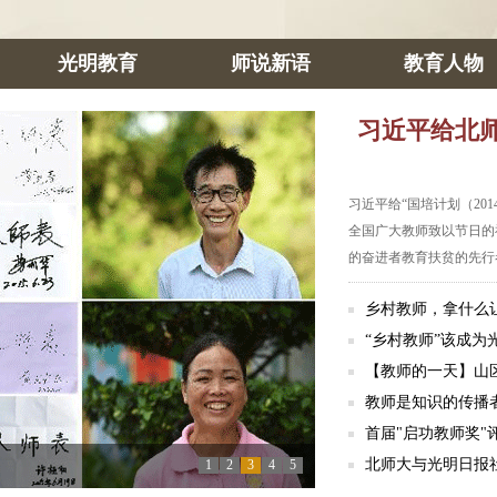
光明教育
师说新语
教育人物
习近平给北
习近平给“国培计划（20
全国广大教师致以节日的
的奋进者教育扶贫的先行
乡村教师，拿什么
“乡村教师”该成为
【教师的一天】山
教师是知识的传播
首届"启功教师奖"
北师大与光明日报
1
2
3
4
5