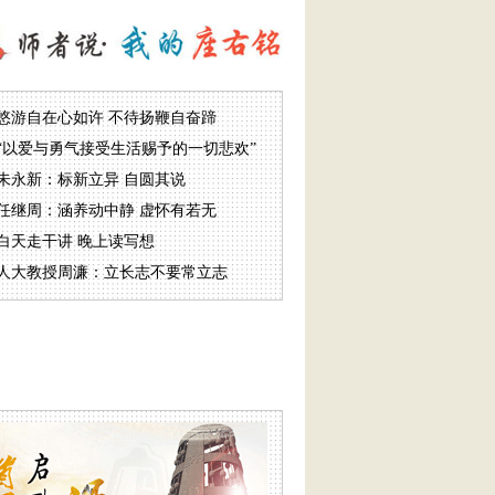
悠游自在心如许 不待扬鞭自奋蹄
“以爱与勇气接受生活赐予的一切悲欢”
朱永新：标新立异 自圆其说
任继周：涵养动中静 虚怀有若无
白天走干讲 晚上读写想
人大教授周濂：立长志不要常立志