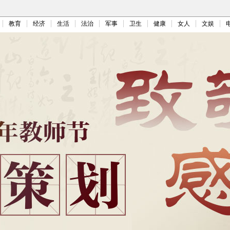
教育
经济
生活
法治
军事
卫生
健康
女人
文娱