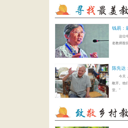
钱易：
这位
老教师殷
陈先达
今天
敞开。他
堂。”