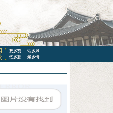
赞乡贤
话乡风
忆乡愁
聚乡情