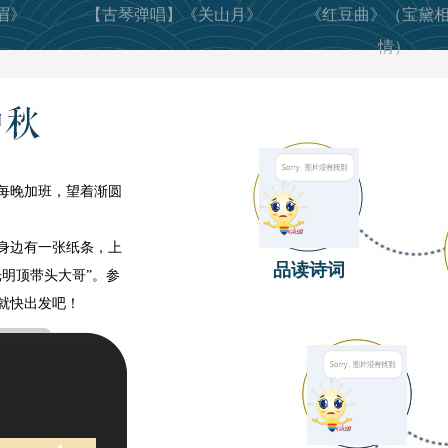
眉》
【古琴弹唱】《关山月》
《红豆曲》（宝黛
情）
每晚加班，望着渐圆
身边有一张纸条，上
品读诗词
明顶带头大哥”。参
就快出发吧！