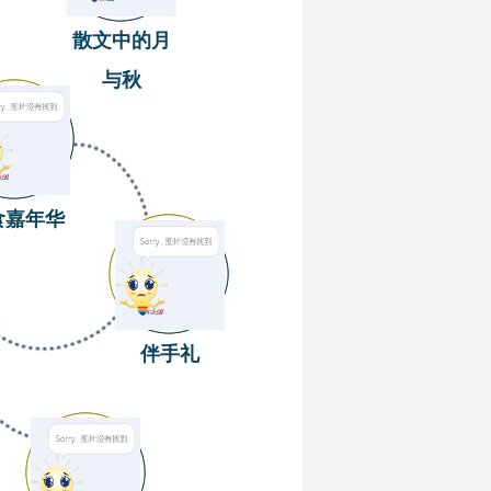
散文中的月
与秋
食嘉年华
伴手礼