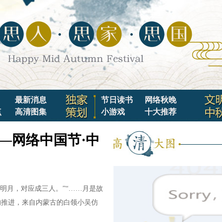
最新消息
节日读书
网络秋晚
点
高清图集
小游戏
十大推荐
—网络中国节·中
明月，对应成三人。”“……月是故
的推进，来自内蒙古的白领小吴仿