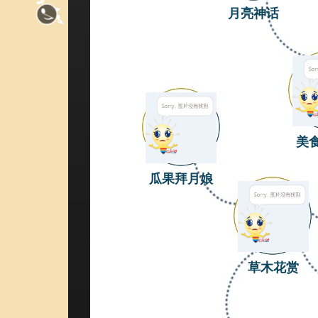
月亮神话
美
瓜果拜月娘
草木花赏