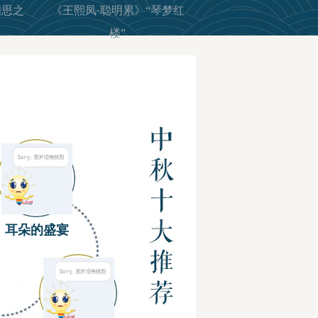
相思之
《王熙凤·聪明累》“琴梦红
楼”
耳朵的盛宴