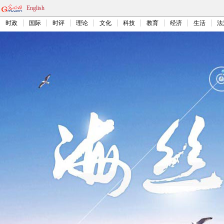
English
时政
国际
时评
理论
文化
科技
教育
经济
生活
法