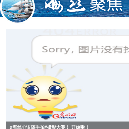
＠绪刚观天：
在漳州龙海市东园
镇埭美村、九龙江南河畔，有一片保
存完好的明清建筑群——埭美水上古
网络名人点赞漳州月港：这是宝贵精神财富