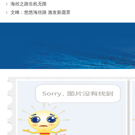
海丝之路生机无限
和难以言说的过往。
文峰：悠悠海丝路 激发新愿景
@
天
津贾岩：
e+“海丝”，就看军
埔电商神话。#海丝心语广东行# 看军
埔电商神话是怎么养成的！几个军埔
人回乡创业，带动全村2000人进行产
业调整做起了电商，免费培训农民从
上网开始，逐步打造出3000多家淘宝
店、月成交1.68亿元、辐射海内外的
电商神话。
＠饶原生：
有人说潮汕人是集儒
雅与骠悍与一身的统一体，我如品其
工夫茶一样，品出味道来了：这儒
雅，表露在世世代代对传统文化的执
著喜爱，于是一举手一投足都散发出
些许乐韵茶香；这骠悍，体现在为人
与创业的执拗，应是其族群孕育于海