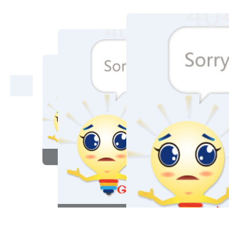
哒的门神和华丽丽滴西洋钟，还有中
国风菊花瓶……
＠孤烟暮蝉
：#海丝心语广东行#
潮瓷的精美，无与伦比！最后是大妈
手工做的花。
＠黑暗中的鲨鱼
：他们忠诚的秉
承着新海丝的精神，不断走出去、引
进来，引进来是为了更好更远的走出
去。他们拥有着庞大的新技术、新款
式创新团队，团队成员遍布各地，里
面有顶级专家，也有还在读书的大学
中国历史上最早的民营邮局
生。把融合创新的精神发挥到了极
致。
＠周碧华
：如果真有愚公和精
汕头：华侨试验区聚合效应呈现
卫，看到眼前伟大的填海工程，一定