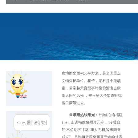
民居。它是闽南古建筑的一个缩影，
有“闽南水上第一村”的美誉。看古厝
群，别样景观！
＠阿贵时评：
老君岩位于泉州市
丰泽区清源山名胜风景区内，道教老
君造像高5.1米，厚7.2米，宽7.3米，
席地而坐面积55平方米，是全国重点
文物保护单位。相传，老君是个老顽
童，常常趁天庭无事时偷偷溜出去欣
赏人间的风光 ，被玉皇大帝知道时找
借口蒙混过去。
＠阜阳热线阳光：
#海丝心语福建
行#，走进福建泉州开元寺，“冷暖自
知,不必别求甘露, 我人无相,皆来随喜
戒坛”。是许祖武题泉州开元寺的甘露
戒台一副对联。寺院香火缭绕，香客