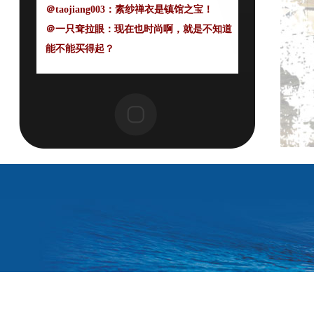
＠饶原生
：在一家上市公司，领
＠taojiang003：素纱禅衣是镇馆之宝！
略了“牛”字是怎么写出来的。国内知
＠一只耷拉眼：现在也时尚啊，就是不知道
道它们的人可能不多，但也许已接触
能不能买得起？
过其创意产品，比如茅台等各类高端
酒包装。它的牛，更体现在延续多年
海上丝绸之路的传承，闷声不响赚全
世界的大钱。
＠黑暗中的鲨鱼
： 南澳岛，中国
海防的起点。因为中国古代历朝历代
都忽略海防，南澳岛因为扼守海路咽
喉，一度沦为古代的索马里，海盗聚
集打劫过往商船，成为朝廷心腹大
患，后被戚继光收复，开始设立官
署。东南砥柱，永驻海疆。
＠地瓜熊老六
：古代海上丝绸之
路的第一主力军……中国瓷器！萌萌