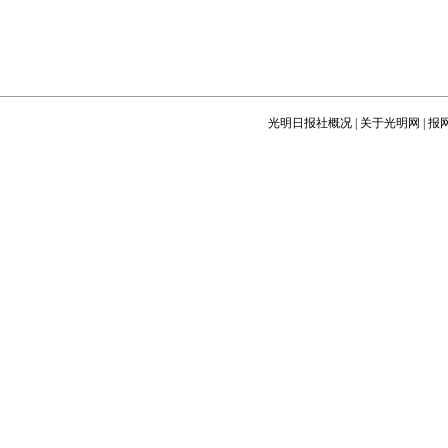
会后悔傻干了那么久。中国二十大港
口之一的汕头港即将蜕变为更现代的
大港，三年时间在海上充填出二十四
平方公里土地，拉开了21世纪海上丝
路大贸易大物流的序幕。
光明日报社概况
|
关于光明网
|
报
＠刘仰：
侨批现象说明，从海上
丝绸之路往海外销售中国产品，到向
海外输出劳务，实际上是中国在鸦片
战争之后的衰落，因为中国的产品都
被别人打败了。一带一路放在这个历
史的背景下，应该会有更深远的历史
眼光。如今与侨批相关的水客、地下
钱庄依然存在，值得深入研究。
＠绪刚观天：
在漳州龙海市东园
镇埭美村、九龙江南河畔，有一片保
存完好的明清建筑群——埭美水上古
民居。它是闽南古建筑的一个缩影，