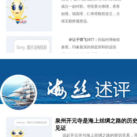
如缕。镇国塔，仁寿塔毅然耸立，大
雄宝殿静谧悠远。
＠让子弹飞1977：
到福州博物馆
参观，印象最深的倒是郑和的这段
话，古人之睿智和远见令人叹服。海
洋是宝藏，是机遇，是联系不同国家
和区域之间的大通道，不善用海洋
者，迟早会吃亏。
＠阿贵时评：
福州中国船政文化
博物馆为中国第一个以船政为主题的
博物馆。馆内通过大量珍贵文物、图
片、模型以及各种仿真场景，运用
泉州开元寺是海上丝绸之路的历
声、光、电等现代手段展示了中国船
见证
政在近代中国先进科技、新式教育等
说起开元寺与海上丝绸之路的密切关系，