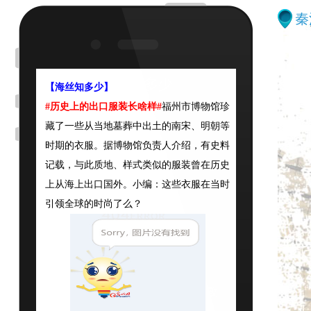
地，有气派！
秦
＠刘仰：中医药如何在“一带一路”的
战略中发展？还得从中医药的科学
化、现代化着手。针对各种现代疑难
杂症，中医药如能像2UU一样在传统
【海丝知多少】
基础上研制开发出有效医药，真正造
#历史上的出口服装长啥样#
福州市博物馆珍
福中国人和一带一路沿线各国人民，
藏了一些从当地墓葬中出土的南宋、明朝等
就能与一带一路一起成长，相互助
力，互为正能量，才能前景远大。
时期的衣服。据博物馆负责人介绍，有史料
记载，与此质地、样式类似的服装曾在历史
＠高新利：
从潮州到汕头，印象
上从海上出口国外。小编：这些衣服在当时
最深的就是潮商的成功多半来自诚
引领全球的时尚了么？
信，是诚信让潮汕的丝绸、陶瓷、茶
叶走出国门，让潮商遍布南洋、响誉
海外。而参观了侨批文物馆，听完侨
批的故事后，我感觉，潮汕人把诚信
已做到了极致。