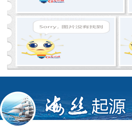
疆的礁石般的观照吧！
＠周碧华－品牌策划：
3年前，12个在
广州打工的青年人回到村里探索电商
业务，一下如星火燎原，去年全村电
子商务交易额达352亿！来自国内外的
几万青年来此免费受训，这就是揭阳
市军埔村，被称为中国的电商“黄埔军
校”。你每天淘的宝，大多从这里发
出！
＠饶原生：互联网来了，距离不是问
题，做大事不是问题。揭阳普宁有个
军埔村，当年有十二个爱网的年青
人，从城里跑回乡下，低成本做起大
事业。军埔今已成闻名遐迩的中国淘
宝村，一天销售额就在十万元以上。
该村的“说”法是办最大的电商教育基