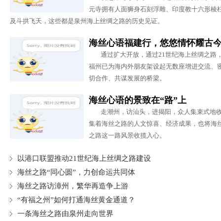
方面取得丰硕成果。是国家国防教育
元寺拥有人面狮身石刻浮雕、印度教十六形棱
示范基地，全国人文社会科学基地
及斗拱飞天，这些都是泉州海上丝绸之路的历史见证。
等。
海丝心语福建行，悠悠情怀耀古
＠阜阳热线阳光：
福州叶氏民居
通过扩大开放，通过21世纪海上丝绸之路
是叶在琦的故居。始建于明朝，宅院
福州已为海内外朋友架设起无数座增进交流、
占地面积2321平方米，老宅融明、
切合作、共谋发展的桥梁。
清、民国三个时代的风格于一体，是
现存比较完好的古民居之一。2009年
海丝心语的景致在“路”上
福建省人民政府将叶氏民居作为福建
走潮州，访汕头，进揭阳，众人集束式地
非物质文化遗产的常设展示中心，宣
集着海丝之路的人文惊喜、经济成果，也将海
传与弘扬丰富多彩的非物质文化遗
之路这一路风景收揽入心。
产。
以港口联盟推动21世纪海上丝绸之路建设
@黑暗中的鲨鱼：
#
海丝心语广东
海丝之路“同心圆”，力创命运共同体
行#一壶之雅。在潮汕，每到一个地方
海丝之路访漳州，繁华再造争上游
都会看到功夫茶。品鉴、泡茶、慢思
量。 这样小小一杯茶，要分三口喝
“有福之州”如何打通海丝黄金通道？
完，细细品，浅浅啜， 瓷杯中、茶汤
一条海丝之路由泉州走向世界
里，揉碎了、化开了的是时光、记忆