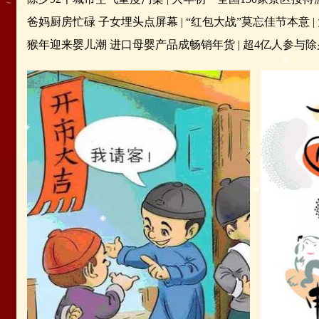
爸妈厨房忙碌 子女埋头点屏幕
|
“红包大战”莫忘佳节本意
|
猴年迎来婴儿潮 进口母婴产品成畅销年货
|
超4亿人参与除