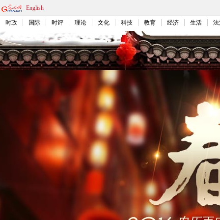
English
时政
国际
时评
理论
文化
科技
教育
经济
生活
法