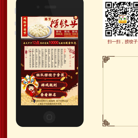
扫一扫，捞饺子