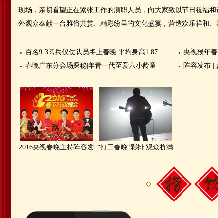
现场，亲切看望正在紧张工作的演职人员，向大家致以节日祝福和
外观众奉献一台雅俗共赏、精彩纷呈的文化盛宴，营造欢乐祥和、
百名9·3阅兵仪仗队员将上春晚 平均身高1.87
央视猴年春
春晚广东分会场探秘
|
年青一代至爱六小龄童
阵容发布
|
2016央视春晚主持阵容发
“打工春晚”彩排 观众挤满
布
小剧场