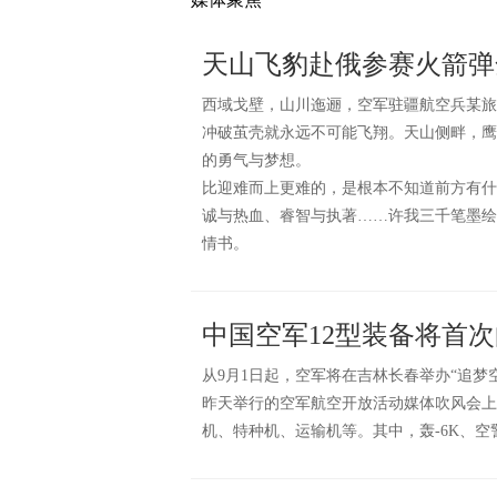
天山飞豹赴俄参赛火箭弹
西域戈壁，山川迤逦，空军驻疆航空兵某旅
冲破茧壳就永远不可能飞翔。天山侧畔，鹰
的勇气与梦想。
比迎难而上更难的，是根本不知道前方有什
诚与热血、睿智与执著……许我三千笔墨绘
情书。
中国空军12型装备将首
从9月1日起，空军将在吉林长春举办“追
昨天举行的空军航空开放活动媒体吹风会上
机、特种机、运输机等。其中，轰-6K、空警