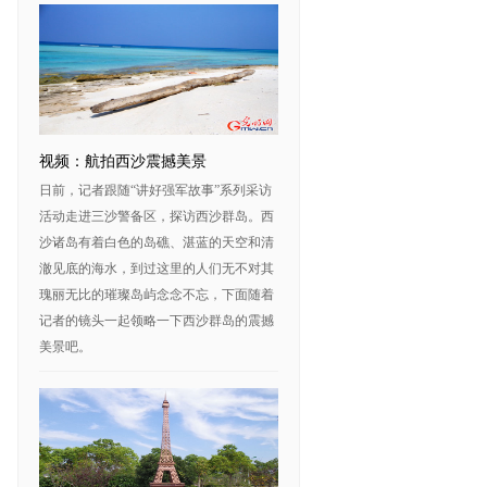
视频：航拍西沙震撼美景
日前，记者跟随“讲好强军故事”系列采访
活动走进三沙警备区，探访西沙群岛。西
沙诸岛有着白色的岛礁、湛蓝的天空和清
澈见底的海水，到过这里的人们无不对其
瑰丽无比的璀璨岛屿念念不忘，下面随着
记者的镜头一起领略一下西沙群岛的震撼
美景吧。