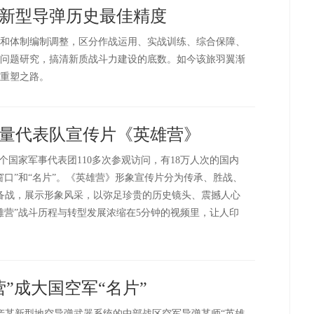
新型导弹历史最佳精度
和体制编制调整，区分作战运用、实战训练、综合保障、
问题研究，搞清新质战斗力建设的底数。如今该旅羽翼渐
重塑之路。
量代表队宣传片《英雄营》
个国家军事代表团110多次参观访问，有18万人次的国内
窗口”和“名片”。《英雄营》形象宣传片分为传承、胜战、
备战，展示形象风采，以弥足珍贵的历史镜头、震撼人心
雄营”战斗历程与转型发展浓缩在5分钟的视频里，让人印
”成大国空军“名片”
国产某新型地空导弹武器系统的中部战区空军导弹某师“英雄