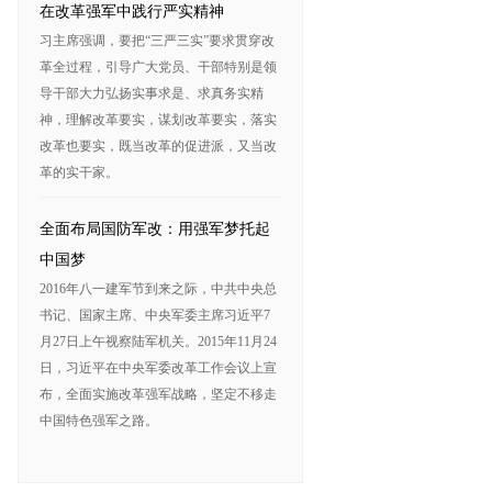
在改革强军中践行严实精神
习主席强调，要把“三严三实”要求贯穿改
革全过程，引导广大党员、干部特别是领
导干部大力弘扬实事求是、求真务实精
神，理解改革要实，谋划改革要实，落实
改革也要实，既当改革的促进派，又当改
革的实干家。
全面布局国防军改：用强军梦托起
中国梦
2016年八一建军节到来之际，中共中央总
书记、国家主席、中央军委主席习近平7
月27日上午视察陆军机关。2015年11月24
日，习近平在中央军委改革工作会议上宣
布，全面实施改革强军战略，坚定不移走
中国特色强军之路。