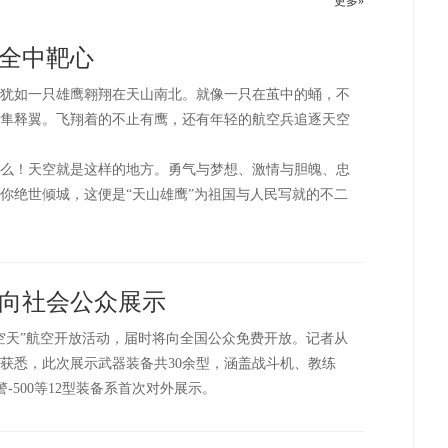
更多»
全中靶心
犹如一只雄鹰翱翔在天山南北。就像一只在茧中的蛹，不
隼释翼。飞翔着的不止有鹰，还有年轻的航空兵追逐天空
么！天空就是这样的地方。勇气与梦想、激情与胆魄、忠
你绝世倾城，这便是“天山雄鹰”为祖国与人民写就的不二
次向社会公众展示
梦空天”航空开放活动，届时将向全国公众免费开放。记者从
获悉，此次展示武器装备共30余型，涵盖战斗机、教练
-500等12型装备系首次对外展示。