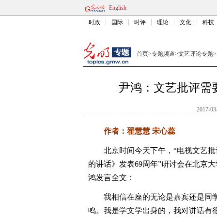
English
时政
国际
时评
理论
文化
科技
首页
>
专题频道
>
文艺评论专题
>
尹鸿：文艺批评需
2017-03
作者：翟慧慧 宋心蕊
北京时间今天下午，“电视文艺批评
的讲话》发表69周年”研讨会在北京
鸿发言全文：
我相信在座的无论是嘉宾还是同学
鸣。我是学文学出身的，我对讲话有很