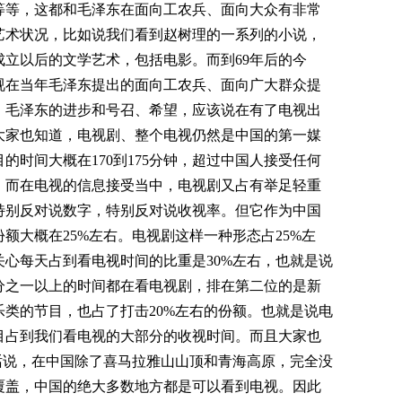
等等，这都和毛泽东在面向工农兵、面向大众有非常
艺术状况，比如说我们看到赵树理的一系列的小说，
立以后的文学艺术，包括电影。而到69年后的今
视在当年毛泽东提出的面向工农兵、面向广大群众提
，毛泽东的进步和号召、希望，应该说在有了电视出
大家也知道，电视剧、整个电视仍然是中国的第一媒
的时间大概在170到175分钟，超过中国人接受任何
，而在电视的信息接受当中，电视剧又占有举足轻重
特别反对说数字，特别反对说收视率。但它作为中国
额大概在25%左右。电视剧这样一种形态占25%左
心每天占到看电视时间的比重是30%左右，也就是说
分之一以上的时间都在看电视剧，排在第二位的是新
类的节目，也占了打击20%左右的份额。也就是说电
目占到我们看电视的大部分的收视时间。而且大家也
话说，在中国除了喜马拉雅山山顶和青海高原，完全没
覆盖，中国的绝大多数地方都是可以看到电视。因此