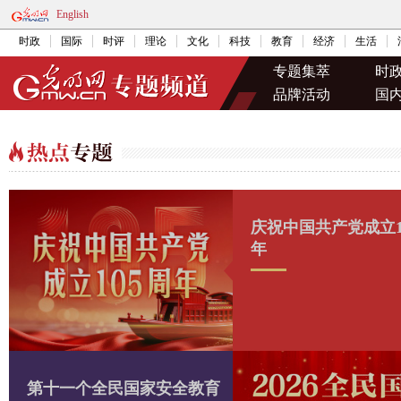
English
时政
国际
时评
理论
文化
科技
教育
经济
生活
专题集萃
时
品牌活动
国
庆祝中国共产党成立1
年
第十一个全民国家安全教育