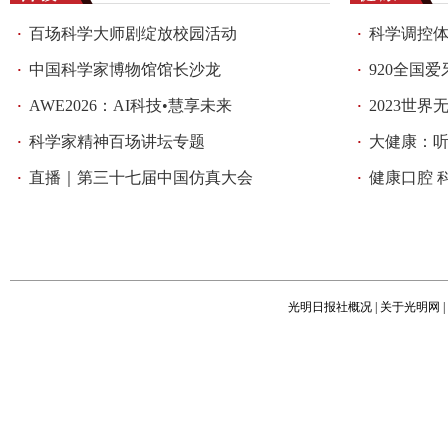
百场科学大师剧绽放校园活动
科学调控
·
·
中国科学家博物馆馆长沙龙
920全国爱牙
·
·
AWE2026：AI科技•慧享未来
2023世界无烟日
·
·
科学家精神百场讲坛专题
大健康：
·
·
直播｜第三十七届中国仿真大会
健康口腔 科普同
·
·
光明日报社概况
|
关于光明网
|