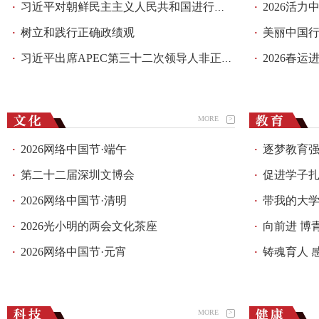
习近平对朝鲜民主主义人民共和国进行国事访问
2026活力
·
·
树立和践行正确政绩观
美丽中国
·
·
习近平出席APEC第三十二次领导人非正式会议
2026春运
·
·
MORE
>
2026网络中国节·端午
逐梦教育强
·
·
第二十二届深圳文博会
促进学子
·
·
2026网络中国节·清明
带我的大
·
·
2026光小明的两会文化茶座
向前进 博
·
·
2026网络中国节·元宵
铸魂育人 
·
·
MORE
>