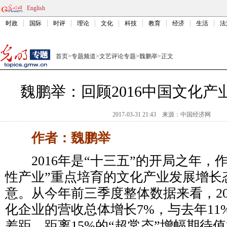
English
时政
国际
时评
理论
文化
科技
教育
经济
生活
法
首页
>
专题频道
>
文艺评论专题
>
魏鹏举
>
正文
魏鹏举：回顾2016中国文化产
2017-03-31 21:43
来源：
中国经济网
作者：魏鹏举
2016年是“十三五”的开局之年，
性产业”重点培育的文化产业发展增长
意。从今年前三季度整体数据来看，20
化企业的营收总体增长7%，与去年11
差距，距离15%的“超常态”增幅期待