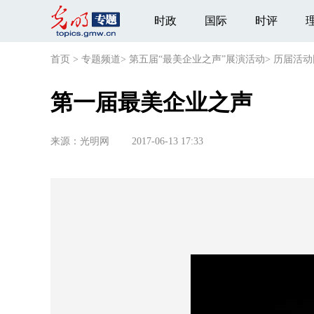
时政
国际
时评
首页
>
专题频道
>
第五届“最美企业之声”展演活动
>
历届活动
第一届最美企业之声
来源：
光明网
2017-06-13 17:33