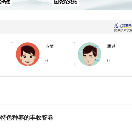
点赞
飘过
0
0
 特色种养的丰收答卷