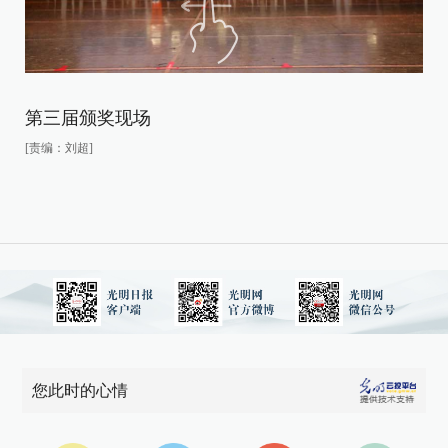
第三届颁奖现场
[责编：刘超]
中
[责
您此时的心情