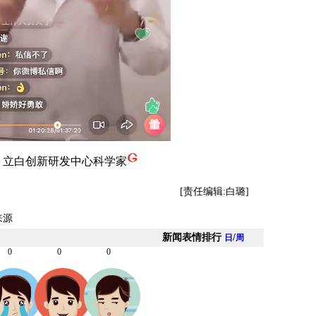
：立白创新研发中心科学家
[责任编辑:白璐]
来源
新闻表情排行
/
日
周
0
0
0