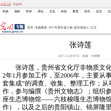
English
时政
国际
时评
理论
文化
科技
教育
经济
生活
法
首页
>
专题频道
>
2017年度非遗人物
>
提名候选人
>
正文
张诗莲
2017-12-28 09:52
来源：
光明网
张诗莲，贵州省文化厅非物质文化遗
2年1月参加工作，至2006年，主要从
套集成”的调查、收集、整理工作；从
作，参与编撰《贵州文物志》；组织
座生态博物馆——六枝梭嘎生态博物
作），以及之后的贵阳镇山、锦屏隆