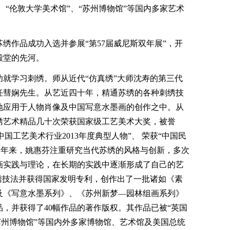
、“伦敦大学美术馆”、“苏州博物馆”等国内多家艺术
绣作品成功入选并参展“第57届威尼斯双年展”，开
殿堂的先河。
学习刺绣。师从近代“仿真绣”大师沈寿的第三代
任彗娴先生。从艺近四十年，精通苏绣的各种刺绣技
地应用于人物肖像及中国写意水墨画的创作之中。从
绣艺术精品几十次荣获国家级工艺美术大奖，被誉
中国工艺美术行业2013年度典型人物”、 荣获“中国民
多年来，姚惠芬注重研究当代苏绣的风格与创新，多次
画实践与理论，在长期的实践中逐渐形成了自己的艺
绣技法并获得国家发明专利，创作出了一批诸如《素
及《写意水墨系列》、《苏州新梦—园林组画系列》
，并获得了40幅作品的著作版权。其作品已被“英国
“苏州博物馆”等国内外多家博物馆、艺术馆及美国总统