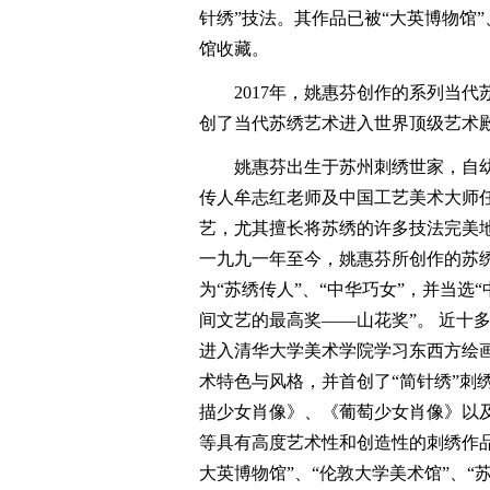
针绣”技法。其作品已被“大英博物馆”
馆收藏。
2017年，姚惠芬创作的系列当代苏
创了当代苏绣艺术进入世界顶级艺术
姚惠芬出生于苏州刺绣世家，自幼就
传人牟志红老师及中国工艺美术大师
艺，尤其擅长将苏绣的许多技法完美
一九九一年至今，姚惠芬所创作的苏
为“苏绣传人”、“中华巧女”，并当选“
间文艺的最高奖——山花奖”。 近十
进入清华大学美术学院学习东西方绘
术特色与风格，并首创了“简针绣”刺
描少女肖像》、《葡萄少女肖像》以
等具有高度艺术性和创造性的刺绣作品
大英博物馆”、“伦敦大学美术馆”、