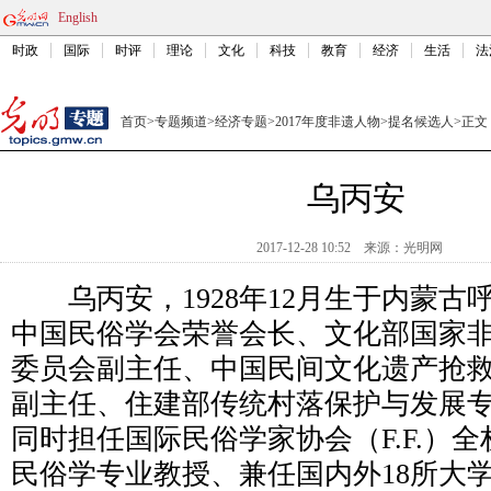
English
时政
国际
时评
理论
文化
科技
教育
经济
生活
法
首页
>
专题频道
>
经济专题
>
2017年度非遗人物
>
提名候选人
>
正文
乌丙安
2017-12-28 10:52
来源：
光明网
乌丙安，1928年12月生于内蒙古
中国民俗学会荣誉会长、文化部国家
委员会副主任、中国民间文化遗产抢
副主任、住建部传统村落保护与发展
同时担任国际民俗学家协会（F.F.）
民俗学专业教授、兼任国内外18所大学