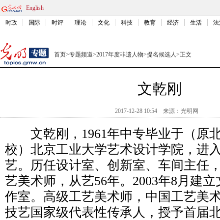
English
时政
国际
时评
理论
文化
科技
教育
经济
生活
法
首页
>
专题频道
>
2017年度非遗人物
>
提名候选人
>
正文
文乾刚
2017-12-28 10:54
来源：
光明网
文乾刚，1961年中专毕业于（原
校）北京工业大学艺术设计学院，进
艺。历任设计室、创新室、车间主任
艺美术师，从艺56年。2003年8月建
作室。高级工艺美术师，中国工艺美
技艺国家级代表性传承人，授予首届北