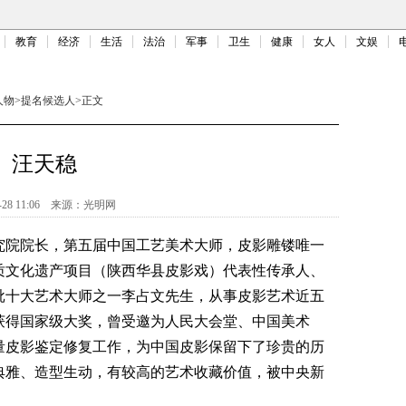
教育
经济
生活
法治
军事
卫生
健康
女人
文娱
人物
>
提名候选人
>
正文
汪天稳
-28 11:06
来源：
光明网
院院长，第五届中国工艺美术大师，皮影雕镂唯一
质文化遗产项目（陕西华县皮影戏）代表性传承人、
批十大艺术大师之一李占文先生，从事皮影艺术近五
获得国家级大奖，曾受邀为人民大会堂、中国美术
量皮影鉴定修复工作，为中国皮影保留下了珍贵的历
典雅、造型生动，有较高的艺术收藏价值，被中央新