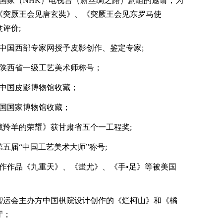
国家（NHK）电视台（新丝绸之路）剧组的邀请，为
《突厥王会见唐玄奘》、《突厥王会见东罗马使
评价;
中国西部专家网授予皮影创作、鉴定专家;
予陕西省一级工艺美术师称号；
都中国皮影博物馆收藏；
中国国家博物馆收藏；
藏羚羊的荣耀》获甘肃省五个一工程奖;
五届“中国工艺美术大师”称号;
作作品《九重天》、《蚩尤》、《手•足》等被美国
智运会主办方中国棋院设计创作的《烂柯山》和《橘
厅；