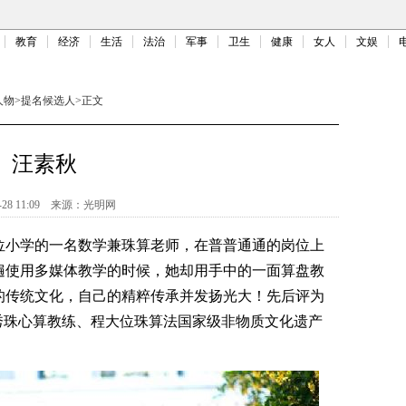
教育
经济
生活
法治
军事
卫生
健康
女人
文娱
人物
>
提名候选人
>
正文
汪素秋
-28 11:09
来源：
光明网
小学的一名数学兼珠算老师，在普普通通的岗位上
遍使用多媒体教学的时候，她却用手中的一面算盘教
的传统文化，自己的精粹传承并发扬光大！先后评为
秀珠心算教练、程大位珠算法国家级非物质文化遗产