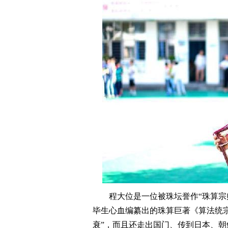
程大位是一位被珠坛誉作“珠算宗师
毕生心血编纂出的珠算巨著《算法统宗
衰”，而且还走出国门、传到日本、朝